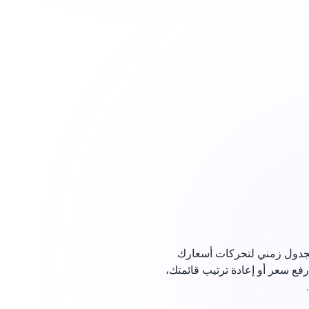
لذي تغيّر منذ آخر تحديث للأسعار؟ يحتفظ FineDine بجدول زمني لتحركات أسعارك
رفع سعر أو إعادة ترتيب قائمتك،