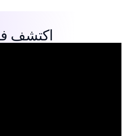
اكتشف فرق FineDine: قصص م