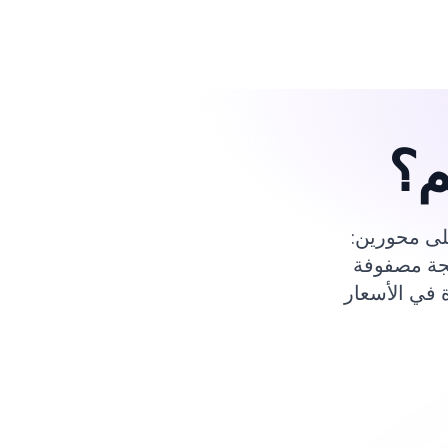
م؟
ف على محورين:
يجة مصفوفة
 في الأسعار