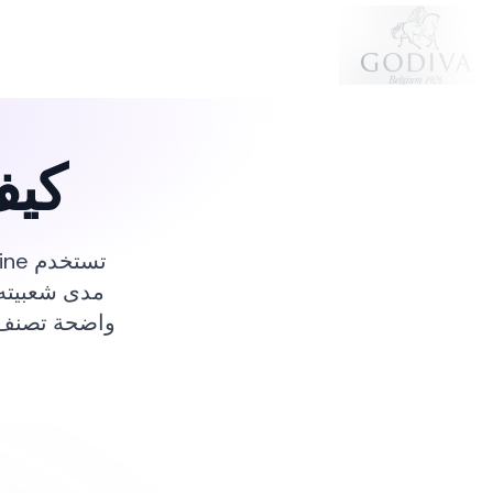
كيف
مدى شعبيته 
واضحة تصنف ك