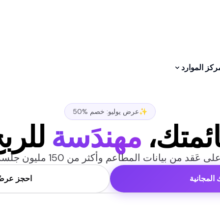
ركز الموارد
✨عرض يوليو: خصم %50
ئمتك،
مهندَسة
للرب
 عَقد من بيانات المطاعم وأكثر من 150 مليون جلسة طعام
ك المجانية
احجز عرضًا