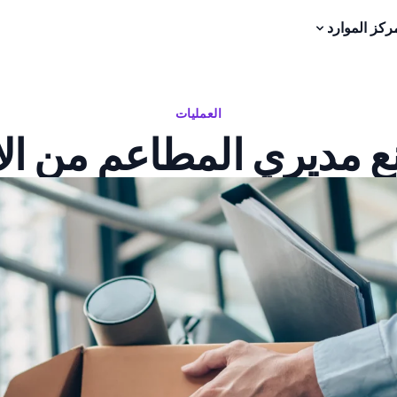
ركز الموارد
العمليات
نع مديري المطاعم من الا