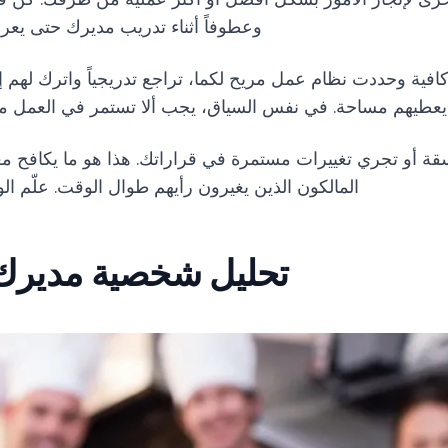
وعطوفاً أثناء تدريب مديرك حتى يعرف
افية وحددت نظام عمل مريح لكما، تراجع تدريجياً واترك لهم إدار
عطيهم مساحة. في نفس السياق، يجب ألا تستمر في العمل مع
تسقة أو تجري تغييرات مستمرة في قراراتك. هذا هو ما يكافح م
المالكون الذين يغيرون رأيهم طوال الوقت. علّم الو
تحليل شخصية مديرك 