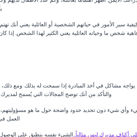
عك الأيمن. أظهر اهتماماً بعائلته، وكم عدد الأطفال لديهم وكم 
ب
يفية سير الأمور في حياتهم الشخصية أو العائلية يعني أنك تهت
هية شخص ما وحياته العائلية يعني الكثير لهذا الشخص. إذا كان
يواجه مشاكل في أخذ المبادرة إذا سمحت له بذلك. ومع ذلك،
والتأكد من أنك توضح المجالات التي يُسمح لمديرك بأ
وأي شيء دون تحديد حدود واضحة حول ما هو مسؤوليتهم، فلن 
العمل في
 أكتاف مديرك ليس مثالياً.
الشيء نفسه ينطبق على الوصول ال