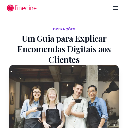
Ir para o conteúdo principal
Open 
OPERAÇÕES
Um Guia para Explicar
Encomendas Digitais aos
Clientes