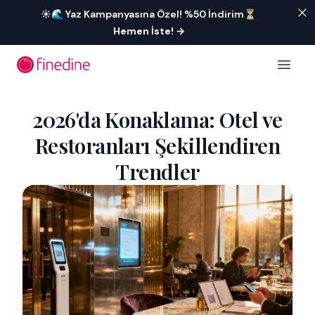
İçeriğe geç
☀️🌊 Yaz Kampanyasına Özel! %50 İndirim⏳
Hemen İste!
→
Open 
2026'da Konaklama: Otel ve
Restoranları Şekillendiren
Trendler