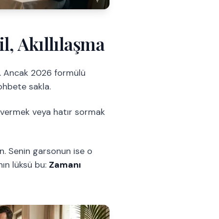
l, Akıllılaşma
di. Ancak 2026 formülü
ohbete sakla.
e vermek veya hatır sormak
n. Senin garsonun ise o
nın lüksü bu:
Zamanı