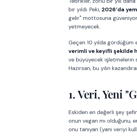
Tebrikler, zorlu bir yılı d
bir yıldı. Peki,
2026’da yeme
gelir" mottosuna güveniyor
yetmeyecek.
Geçen 10 yılda gördüğüm en
verimli ve keyifli şekild
ve büyüyecek işletmelerin sı
Hazırsan, bu yılın kazandır
1. Veri, Yeni "
Eskiden en değerli şey şefin
onun vegan mı olduğunu, en
onu tanıyan (yani veriyi kul