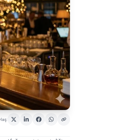
laş
: