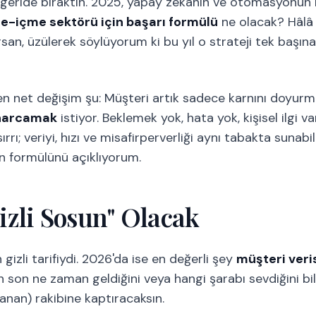
aha geride bıraktın. 2025, yapay zekanın ve otomasyonun 
-içme sektörü için başarı formülü
ne olacak? Hâlâ 
san, üzülerek söylüyorum ki bu yıl o strateji tek başı
 net değişim şu: Müşteri artık sadece karnını doyurm
e harcamak
istiyor. Beklemek yok, hata yok, kişisel ilgi 
rrı; veriyi, hızı ve misafirperverliği aynı tabakta sunabi
an formülünü açıklıyorum.
Gizli Sosun" Olacak
 gizli tarifiydi. 2026'da ise en değerli şey
müşteri veri
 son ne zaman geldiğini veya hangi şarabı sevdiğini bi
lanan) rakibine kaptıracaksın.