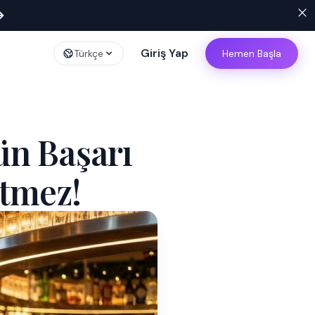
→
Giriş Yap
Türkçe
Hemen Başla
n Başarı
etmez!