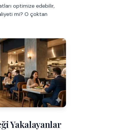
ları optimize edebilir,
aliyeti mi? O çoktan
eği Yakalayanlar