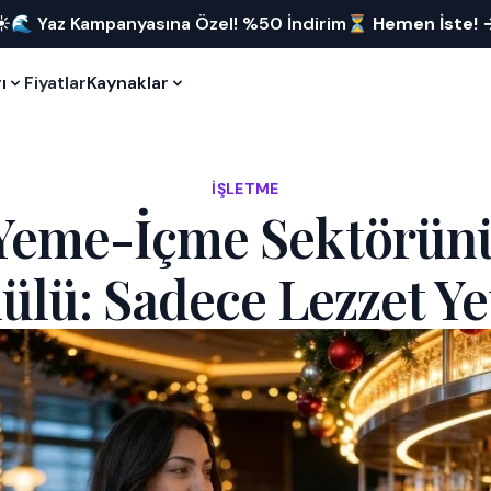
☀️🌊 Yaz Kampanyasına Özel! %50 İndirim⏳
Hemen İste!
ı
Fiyatlar
Kaynaklar
İŞLETME
 Yeme-İçme Sektörünü
lü: Sadece Lezzet Y