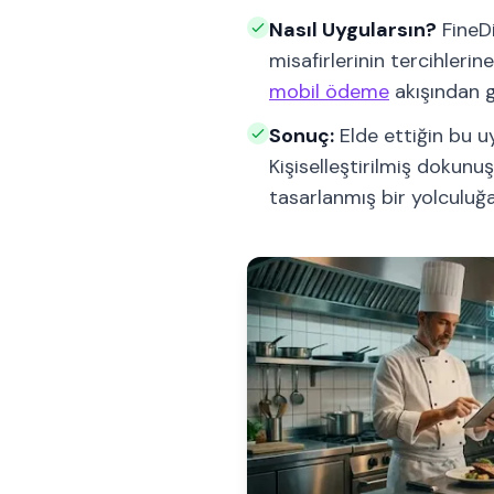
Nasıl Uygularsın?
FineDi
misafirlerinin tercihlerin
mobil ödeme
akışından g
Sonuç:
Elde ettiğin bu uy
Kişiselleştirilmiş dokunuş
tasarlanmış bir yolculuğ