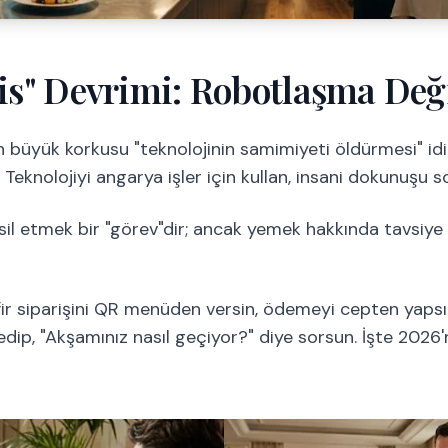
vis" Devrimi: Robotlaşma Deği
en büyük korkusu "teknolojinin samimiyeti öldürmesi" i
 Teknolojiyi angarya işler için kullan, insani dokunuşu s
sil etmek bir "görev"dir; ancak yemek hakkında tavsiy
ir siparişini QR menüden versin, ödemeyi cepten yapsı
dip, "Akşamınız nasıl geçiyor?" diye sorsun. İşte 2026'