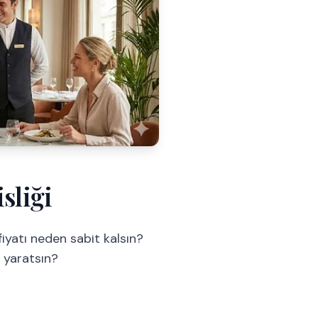
sliği
fiyatı neden sabit kalsın?
ı yaratsın?