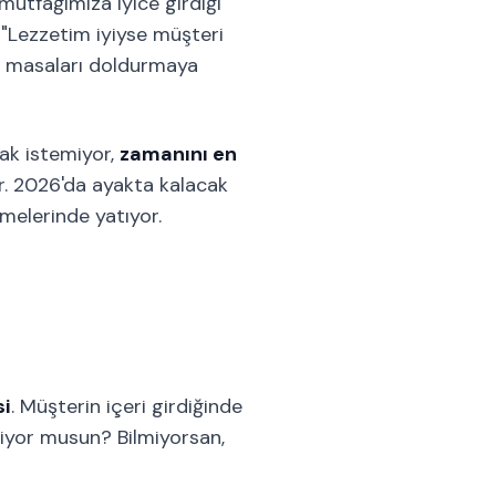
mutfağımıza iyice girdiği
"Lezzetim iyiyse müşteri
na masaları doldurmaya
ak istemiyor,
zamanını en
var. 2026'da ayakta kalacak
lmelerinde yatıyor.
si
. Müşterin içeri girdiğinde
liyor musun? Bilmiyorsan,