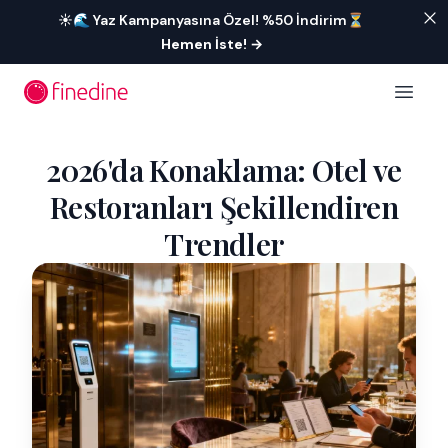
İçeriğe geç
☀️🌊 Yaz Kampanyasına Özel! %50 İndirim⏳
Hemen İste!
→
Open 
2026'da Konaklama: Otel ve
Restoranları Şekillendiren
Trendler