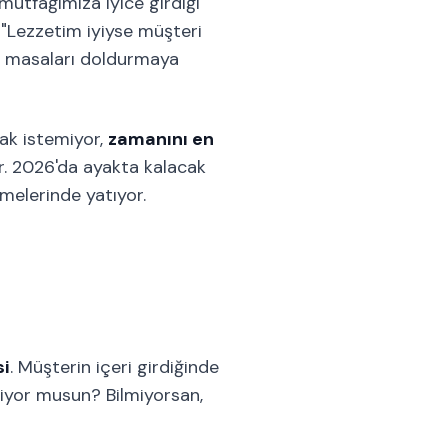
mutfağımıza iyice girdiği
"Lezzetim iyiyse müşteri
na masaları doldurmaya
ak istemiyor,
zamanını en
var. 2026'da ayakta kalacak
lmelerinde yatıyor.
si
. Müşterin içeri girdiğinde
liyor musun? Bilmiyorsan,