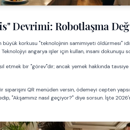
vis" Devrimi: Robotlaşma Deği
en büyük korkusu "teknolojinin samimiyeti öldürmesi" i
 Teknolojiyi angarya işler için kullan, insani dokunuşu s
sil etmek bir "görev"dir; ancak yemek hakkında tavsiy
ir siparişini QR menüden versin, ödemeyi cepten yapsı
dip, "Akşamınız nasıl geçiyor?" diye sorsun. İşte 2026'