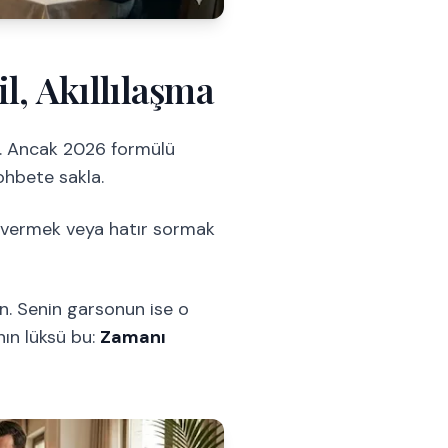
l, Akıllılaşma
di. Ancak 2026 formülü
ohbete sakla.
e vermek veya hatır sormak
n. Senin garsonun ise o
nın lüksü bu:
Zamanı