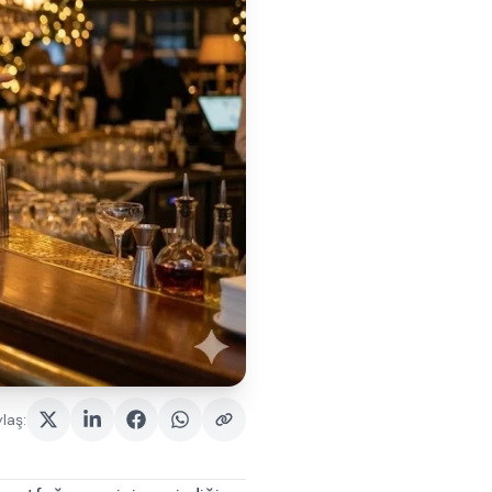
laş
: