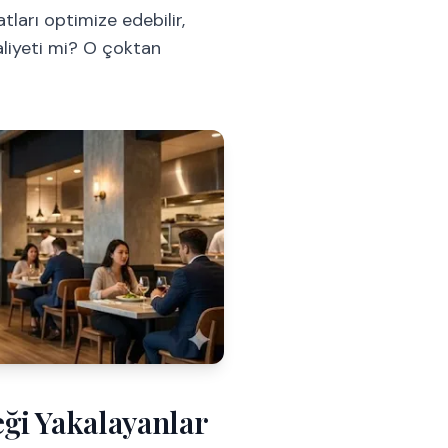
ları optimize edebilir,
aliyeti mi? O çoktan
eği Yakalayanlar