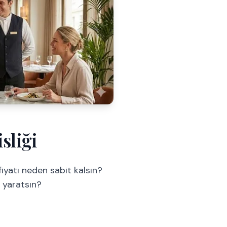
sliği
fiyatı neden sabit kalsın?
ı yaratsın?