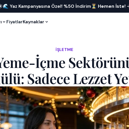
☀️🌊 Yaz Kampanyasına Özel! %50 İndirim⏳
Hemen İste!
ı
Fiyatlar
Kaynaklar
İŞLETME
 Yeme-İçme Sektörünü
lü: Sadece Lezzet Y