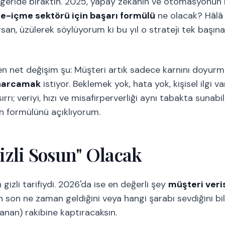
aha geride bıraktın. 2025, yapay zekanın ve otomasyonun 
-içme sektörü için başarı formülü
ne olacak? Hâlâ 
san, üzülerek söylüyorum ki bu yıl o strateji tek başı
 net değişim şu: Müşteri artık sadece karnını doyurm
e harcamak
istiyor. Beklemek yok, hata yok, kişisel ilgi 
rrı; veriyi, hızı ve misafirperverliği aynı tabakta sunabi
an formülünü açıklıyorum.
Gizli Sosun" Olacak
 gizli tarifiydi. 2026'da ise en değerli şey
müşteri veri
 son ne zaman geldiğini veya hangi şarabı sevdiğini bi
lanan) rakibine kaptıracaksın.