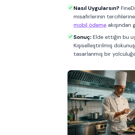
Nasıl Uygularsın?
FineDi
misafirlerinin tercihlerin
mobil ödeme
akışından g
Sonuç:
Elde ettiğin bu uy
Kişiselleştirilmiş dokunuş
tasarlanmış bir yolculuğ