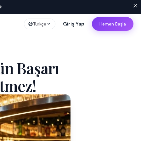
→
Giriş Yap
Türkçe
Hemen Başla
n Başarı
etmez!