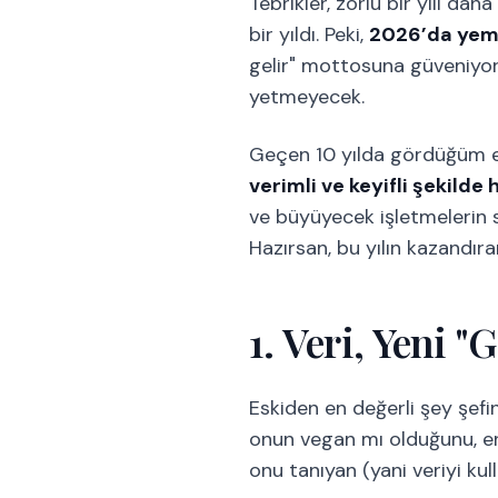
Tebrikler, zorlu bir yılı d
bir yıldı. Peki,
2026’da yeme
gelir" mottosuna güveniyor
yetmeyecek.
Geçen 10 yılda gördüğüm en
verimli ve keyifli şekild
ve büyüyecek işletmelerin sı
Hazırsan, bu yılın kazandır
1. Veri, Yeni "
Eskiden en değerli şey şefin
onun vegan mı olduğunu, en
onu tanıyan (yani veriyi kul