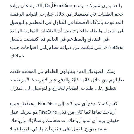
رائعة بدون عمولات. يتمتع FineDine أيضًا بالقدرة على زيادة
حجم الطلبات في مطعمك من خلال خيارات القوائم الرقمية
المدعومة بالذكاء الاصطناعي للتناول في المطعم والتوصيل
إلى المنزل والطلب للخارج. يبدو أن العلامات التجارية الرائدة
في الفنادق والمطاعم في العالم قد اكتشفت بالفعل
FineDine، التي تمكنت من صياغة نظام يلبي احتياجات جميع
عملائك.
يمكن لضيوفك الذين يتناولون الطعام في المطعم تقديم
طلباتهم من خلال قائمة QR والدفع عبر الإنترنت؛ الأمر نفسه
ينطبق على طلبات الطعام للخارج والتوصيل إلى المنزل
.
كشركة، لا تدفع أي عمولات إلى FineDine وتحتفظ بجميع
أرباحك تمامًا كما كان من قبل. FineDine هو شريك عمل
حقيقي يريد أن تنمو أرباحك. إنه طعامك وعملاؤك وأرباحك.
يعتمد نموذج العمل على فكرة أن مالكي المطاعم لا