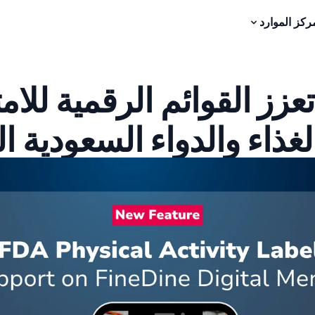
ركز الموارد
FineDin تعزز القوائم الرقمية لل
لغذاء والدواء السعودية ا