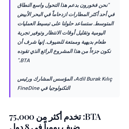
"نحن فخورون بدعم هذا التحول واسع النطاق
في أحد أكثر المطارات ازدحاماً في البحر الأبيض
المتوسط. ستساعد حلولنا على تبسيط العمليات
اليومية وتقليل أوقات الانتظار وتوفير تجربة
طعام بديهية وممتعة للضيوف. إنها شرف أن
نكون جزءاً من هذا المشروع الرائع الذي تقوده
BTA."
Adil Burak Kılıç، المؤسس المشارك ورئيس
التكنولوجيا في FineDine
BTA: تخدم أكثر من 75,000
ضيف يومياً في 8 دول