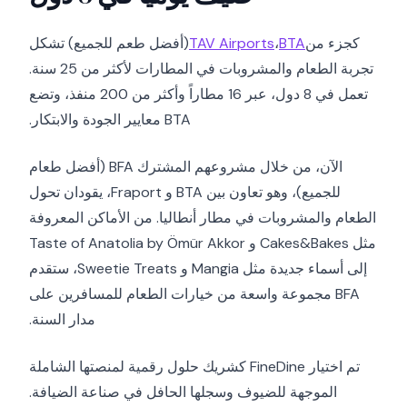
كجزء من
BTA
،
TAV Airports
(أفضل طعم للجميع) تشكل
تجربة الطعام والمشروبات في المطارات لأكثر من 25 سنة.
تعمل في 8 دول، عبر 16 مطاراً وأكثر من 200 منفذ، وتضع
BTA معايير الجودة والابتكار.
الآن، من خلال مشروعهم المشترك BFA (أفضل طعام
للجميع)، وهو تعاون بين BTA و Fraport، يقودان تحول
الطعام والمشروبات في مطار أنطاليا. من الأماكن المعروفة
مثل Cakes&Bakes و Taste of Anatolia by Ömür Akkor
إلى أسماء جديدة مثل Mangia و Sweetie Treats، ستقدم
BFA مجموعة واسعة من خيارات الطعام للمسافرين على
مدار السنة.
تم اختيار FineDine كشريك حلول رقمية لمنصتها الشاملة
الموجهة للضيوف وسجلها الحافل في صناعة الضيافة.