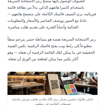
للضيوف الوصول إليها بمسح رمز الاستجابة السريعة
باستخدام كاميرا هاتفهم الذكي. بدلاً من بطاقة قائمة
فيزيائية، يرى الضيف قائمتك الكاملة على متصفح هاتفهم —
عادةً مع الصور ووصف العناصر والأسعار والمعلومات
الغذائية وأحياناً القدرة على تقديم طلب مباشرة.
رمز الاستجابة السريعة نفسه هو ببساطة جسر. يترجم نمطاً
مطبوعاً إلى رابط ويب يفتح قائمتك الرقمية. تكمن القيمة
الحقيقية في ما يمكن لتلك القائمة الرقمية أن تفعله — وهو
أكثر بكثير مما يمكن لقطعة من الورق أن تفعله.
حامل طاولة خشبي يحمل رمز QR بجانب هاتف يعرض شاشة
تصنيفات القائمة في مطعم.