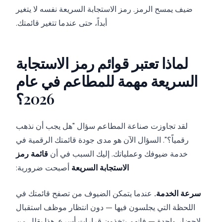
ضيف يمسح الرمز. رمز الاستجابة السريعة نفسه لا يتغير
أبداً، حتى عندما تتغير قائمتك.
لماذا تعتبر قوائم رمز الاستجابة
السريعة مهمة للمطاعم في عام
2026؟
لقد تجاوزت صناعة المطاعم سؤال "هل يجب أن نذهب
رقمياً؟". السؤال الآن هو مدى جودة قائمتك الرقمية في
خدمة ضيوفك وعملياتك. إليك السبب في أن
قائمة رمز
الاستجابة السريعة
أصبحت ضرورية:
سرعة الخدمة.
عندما يتمكن الضيوف من تصفح قائمتك في
اللحظة التي يجلسون فيها — دون انتظار موظف استقبال
لإحضار واحدة — فإنهم يتخذون قرارات أسرع. هذا يقلل من