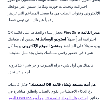
احترافية وتحديثات فورية وتكامل سلس عبر موقعك
الإلكتروني وقنوات الطلب هي ما يفصل المطاعم التي تزدهر
رقمياً عن تلك التي تبقى فقط.
مدير القائمة FineDine
يجعل إنشاء والحفاظ على قائمة QR
احترافية أمراً سهلاً.
استوديو الوسائط AI
يضمن أن طعامك
يبدو مذهلاً على الشاشة. و
منشئ الموقع الإلكتروني
يربط كل
شيء في حضور رقمي متماسك يعمل بجد مثل مطبخك.
قائمتك هي أول شيء يراه الضيوف وآخر شيء يتذكرونه.
اجعلها تستحق.
هل أنت مستعد لإنشاء قائمة QR لمطعمك؟
حمّل قائمتك،
دع الذكاء الاصطناعي يقوم بالعمل، وانطلق مباشرة في
دقائق.
ابدأ تجربتك المجانية لمدة 14 يوماً مع FineDine اليوم.