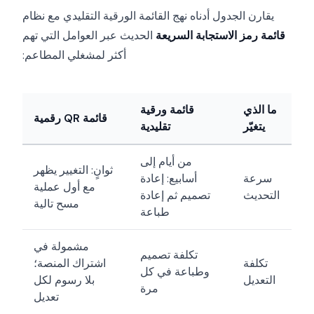
يقارن الجدول أدناه نهج القائمة الورقية التقليدي مع نظام
قائمة رمز الاستجابة السريعة
الحديث عبر العوامل التي تهم
أكثر لمشغلي المطاعم:
ما الذي
قائمة ورقية
قائمة QR رقمية
يتغيّر
تقليدية
قائمة الطعام الورقية مقارنةً بقائمة QR الرقمية، في النقاط التي يسأل عنها أصحاب المطاعم
من أيام إلى
ثوانٍ: التغيير يظهر
سرعة
أسابيع: إعادة
مع أول عملية
التحديث
تصميم ثم إعادة
مسح تالية
طباعة
مشمولة في
تكلفة تصميم
تكلفة
اشتراك المنصة؛
وطباعة في كل
التعديل
بلا رسوم لكل
مرة
تعديل