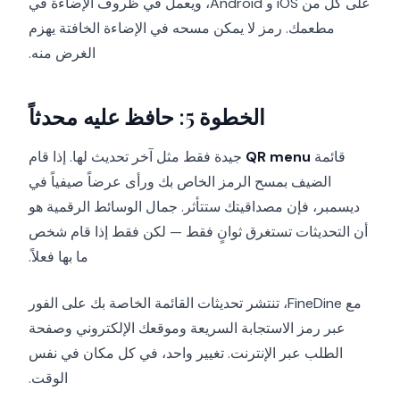
على كل من iOS و Android، ويعمل في ظروف الإضاءة في
مطعمك. رمز لا يمكن مسحه في الإضاءة الخافتة يهزم
الغرض منه.
الخطوة 5: حافظ عليه محدثاً
قائمة
QR menu
جيدة فقط مثل آخر تحديث لها. إذا قام
الضيف بمسح الرمز الخاص بك ورأى عرضاً صيفياً في
ديسمبر، فإن مصداقيتك ستتأثر. جمال الوسائط الرقمية هو
أن التحديثات تستغرق ثوانٍ فقط — لكن فقط إذا قام شخص
ما بها فعلاً.
مع FineDine، تنتشر تحديثات القائمة الخاصة بك على الفور
عبر رمز الاستجابة السريعة وموقعك الإلكتروني وصفحة
الطلب عبر الإنترنت. تغيير واحد، في كل مكان في نفس
الوقت.