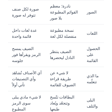
نادرة؛ معظم
صورة لكل صنف
الصور
القوائم المطبوعة
تتوفر له صورة
بلا صور
نسخة مطبوعة
عدة لغات داخل
اللغات
منفصلة لكل لغة
قائمة واحدة
الحصول
الضيف يمسح
الضيف ينتظر
على
الرمز ويقرأها فور
النادل ليحضرها
القائمة
جلوسه
لا شيء عن
أي الأصناف تُشاهَد
ما الذي
طريقة قراءة
وأي التصنيفات
تتعلّمه
الضيوف للقائمة
تأتي أولاً
البطاقات تتّسخ
لا شيء مادي يبلى
البلى
وتتجعّد ويُعاد
سوى الرمز
والتلف
طبعها
المطبوع