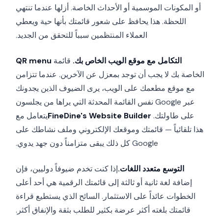
أو المكونات الموسمية أو الأحداث الخاصة. أزلها عندما تنتهي
اللحظة. هذا يحافظ على شعور قائمتك بأنها حية ويعطي
العملاء المنتظمين سبباً للتحقق من الجديد.
التكامل مع موقع الويب الخاص بك.
قائمة
QR menu
الخاصة بك لا يجب أن توجد بمعزل عن الآخرين. عندما تتزامن
مع موقع مطعمك على الويب، يرى الضيوف الذين يجدونك
عبر Google نفس القائمة المحدثة التي يراها من يجلسون
على طاولتك.
FineDine's Website Builder
يتعامل مع
هذا تلقائياً — قائمتك وموقعك الإلكتروني وملف نشاطك على
Google كل ذلك يبقى متزامناً دون جهد يدوي.
التوسع متعدد اللغات.
إذا كنت تخدم ضيوفاً دوليين، فإن
إضافة لغة ثانية أو ثالثة إلى قائمتك الرقمية هي أحد أعلى
الخطوات عائداً على الاستثمار. السائح الذي يستطيع قراءة
قائمتك بلغته أكثر عرضة بكثير للطلب بثقة والإنفاق أكثر.