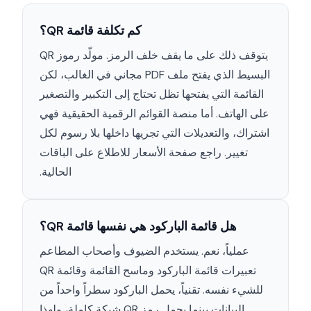
كم تكلفة قائمة QR؟
يتوقف ذلك على ما يقف خلف الرمز. مولّد رموز QR
البسيط الذي يفتح ملف PDF مجاني في الغالب، لكن
القائمة التي يفتحها تظل تحتاج إلى التكبير والتصغير
على الهاتف. أما منصة القوائم الرقمية الحقيقية فهي
اشتراك، والتعديلات التي تجريها داخلها بلا رسوم لكل
تغيير. راجع صفحة الأسعار للاطلاع على الباقات
الحالية.
هل قائمة الباركود هي نفسها قائمة QR؟
عملياً، نعم. يستخدم الضيوف وأصحاب المطاعم
تعبيرات قائمة الباركود وماسح القائمة وقائمة QR
للشيء نفسه. تقنياً، يحمل الباركود سطراً واحداً من
البيانات بينما يحمل رمز QR شبكة كاملة، ولهذا