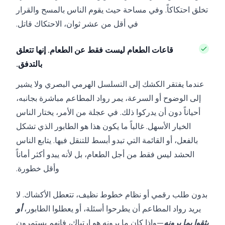
تخلق احتكاكاً. وفي مساحة حيث يقوم الناس بالمسح والقرار
في أقل من عشر ثوان، الاحتكاك قاتل.
قاعات الطعام ليست فقط عن الطعام. إنها تتعلق
بالتدفق.
عندما يفتقر الكشك إلى التسلسل الهرمي البصري ولا يشير
إلى الوضوح أو السرعة، يمر رواد المطاعم مباشرة بجانبه،
أحياناً دون أن يدركوا ذلك. في عجلة من الأمر، يختار الناس
الخيار الأسهل. غالباً ما يكون هذا هو الطابور الذي تشكل
بالفعل، أو القائمة التي تبدو أبسط للتنقل فيها. يتابع الناس
الحشد ليس فقط من أجل الطعام، بل لأنه يبدو أكثر أماناً
وأقل خطورة.
بدون طلب رقمي أو نظام خطوط نظيف، تتعطل الأكشاك. لا
يريد رواد المطاعم أن يطرحوا أسئلة، أو يعطلوا الطابور،
أو
يثقوا بما يرونه
—وإذا كان ما يرونه هو ارتباك، فإنهم يستمرون