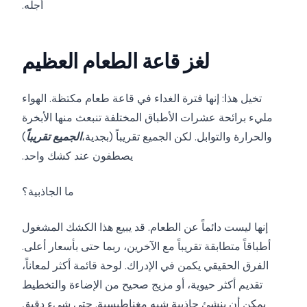
أجله.
لغز قاعة الطعام العظيم
تخيل هذا: إنها فترة الغداء في قاعة طعام مكتظة. الهواء
مليء برائحة عشرات الأطباق المختلفة تنبعث منها الأبخرة
والحرارة والتوابل. لكن الجميع تقريباً (بجدية،
الجميع تقريباً
)
يصطفون عند كشك واحد.
ما الجاذبية؟
إنها ليست دائماً عن الطعام. قد يبيع هذا الكشك المشغول
أطباقاً متطابقة تقريباً مع الآخرين، ربما حتى بأسعار أعلى.
الفرق الحقيقي يكمن في الإدراك. لوحة قائمة أكثر لمعاناً،
تقديم أكثر حيوية، أو مزيج صحيح من الإضاءة والتخطيط
يمكن أن ينشئ جاذبية شبه مغناطيسية. حتى شيء دقيق