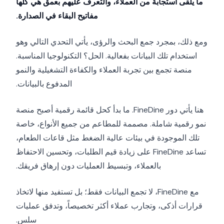
ما يلقى استجابة من العملاء، والتعرف عليهم بعمق هي كلها
مفاتيح البقاء في الصدارة.
ومع ذلك، بمجرد جمع البحث والرؤى، يأتي التحدي التالي وهو
استخدام تلك البيانات بفعالية. الحل؟ التكنولوجيا المناسبة.
منصة تجمع بين تجربة العملاء والكفاءة التشغيلية والنمو
المدفوع بالبيانات.
هنا يأتي دور FineDine. ما بدأ كحل قائمة رقمية أصبح منصة
نمو رقمية شاملة. مصممة للمطاعم من جميع الأنواع، خاصة
تلك الموجودة في بيئات عالية الضغط مثل قاعات الطعام،
تساعد FineDine على زيادة قيم الطلبات، وتحسين الاحتفاظ
بالعملاء، وتبسيط العمليات دون إرهاق فريقك.
مع FineDine، لا تجمع البيانات فقط؛ بل تستفيد منها لاتخاذ
قرارات أذكى، وتجارب عملاء أكثر تخصيصاً، وتدفق عمليات
سلس.