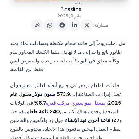
بقلم
Finedine
مايو 9, 2025
مشاركة
:
هل دخلت يوماً إلى قاعة طعام مكتظة وتساءلت لماذا يمتد
طابور بائع واحد إلى ما لا نهاية... بينما الكشك المجاور يبدو
وكأنه مغلق في اليوم؟ أنت لست وحدك والغموض ليس
فقط عن القائمة.
قاعات الطعام تزدهر في جميع أنحاء العالم، مع توقع أن
تصل إيرادات الصناعة إلى
573.9 مليون دولار بحلول عام
2025
، بمعدل نمو سنوي مركب قدره
8.7%
.
في الولايات
المتحدة وحدها، هناك أكثر من
340 قاعة طعام
مفتوحة،
و
127 قاعة أخرى قيد الإنشاء
. جيل زد والألفيين والعاملين
بنظام العمل الهجين يدفعون هذا الاتجاه، مجذوبين بالتنوع
والراحة وتجارب الطعام المنسقة بشكل أفضل.