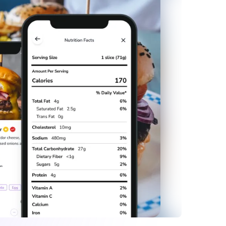
s con precisión
es o vídeos en alta resolución y ofrece tiempos
 clientes ajusten sus expectativas y abran el