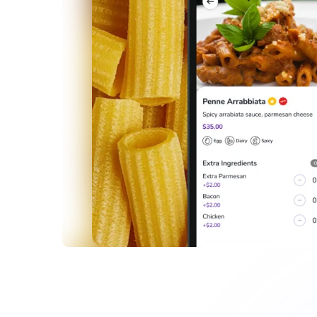
Comer informado en la era d
regulaciones
La Gestión de Menú de FineDine ayuda a los rest
regulaciones dietéticas estrictas y guía a sus cl
nutricional crítica como calorías, datos dietético