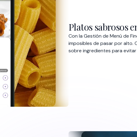
e las
auradores a cumplir con
ientes con información
s y avisos de alérgenos.