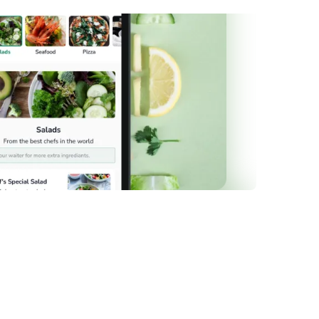
n todo su esplendor
Dine los platos son fáciles de gestionar e
Ofrece descripciones detalladas, precios y avisos
incidentes y ayudar a elegir.