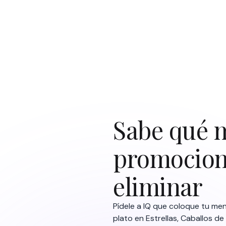
Sabe qué 
promociona
eliminar
Pídele a IQ que coloque tu menú
plato en Estrellas, Caballos d
que conviene mantener en prim
vale la pena reposicionar y lo
cambió desde tu última actual
decidas tu próximo paso con 