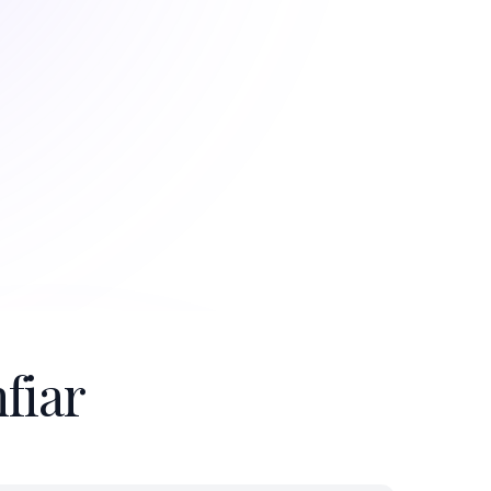
fiar
adas en tus propios datos
ras. Solo lee tus datos de FineDine y los
oficiales, y puedes pedirle que muestre
tado.
ma