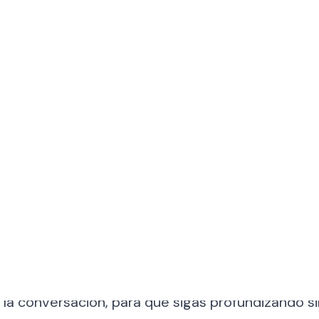
 funciona FineDi
 vive dentro de tu panel. Abre el chat, escribe tu
natural, en el idioma que uses, e IQ lee tus propio
ra responder en segundos. Haz una pregunta de
 la conversación, para que sigas profundizando sin
gocio, bajo