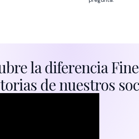
bre la diferencia Fin
torias de nuestros so
Des
nue
20–
enti
Chri
Cafe