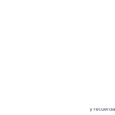
¿Cómo
FineDine IQ
lenguaje 
FineDine pa
y recuerda
Tu analista de ne