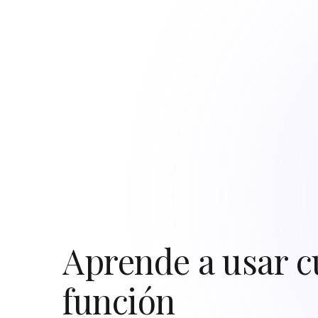
Aprende a usar c
función
¿No sabes cómo funciona algo? Solo pregunta. "
"¿Cómo configuro los pedidos online?", "¿Dónde 
responde directamente desde el centro de ayud
instrucciones claras paso a paso y un enlace al 
idioma, en segundos. Para las dudas del día a día
ticket de soporte.