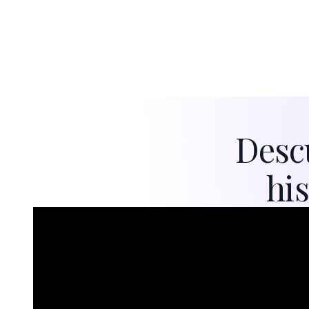
Descu
his