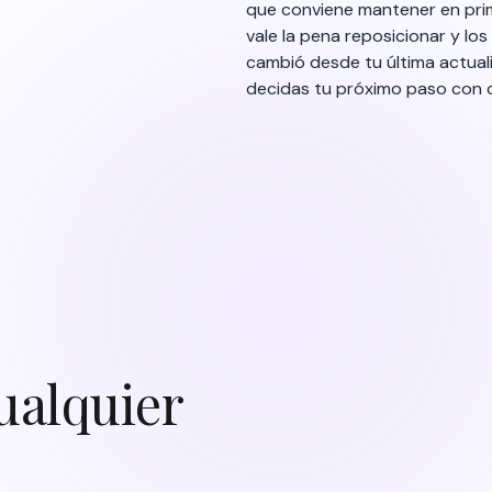
ualquier
¿Cómo activo el menú QR?",
añado un nuevo plato?" IQ
a de FineDine con
artículo completo — en tu
, no hay que esperar ningún