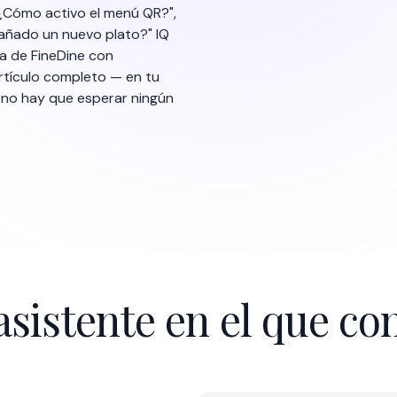
asistente en el que con
Product Selection
Respuestas bas
IQ nunca inventa cif
artículos de ayuda 
cómo llegó al resul
Habla tu idio