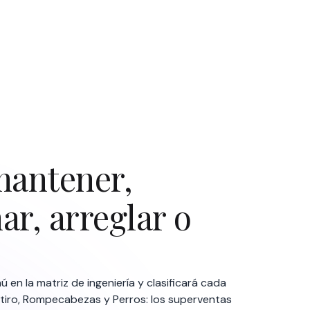
mantener,
r, arreglar o
 en la matriz de ingeniería y clasificará cada
e tiro, Rompecabezas y Perros: los superventas
er plano, los fiables de siempre, los premium que
s candidatos a eliminar. También muestra qué
ización de precios, para que veas qué funciona y
confianza.