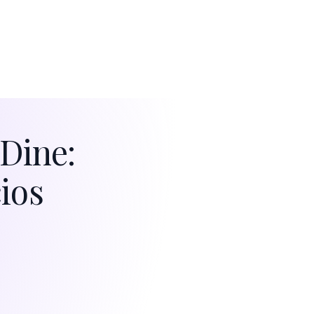
eDine:
cios
de que empezamos a usar FineDine,
stras ventas y propinas han aumentado un
30 %. Algunos días, sinceramente, no
endo cómo me las arreglaba sin FineDine.
s Gia
 Sanuki, Gerente