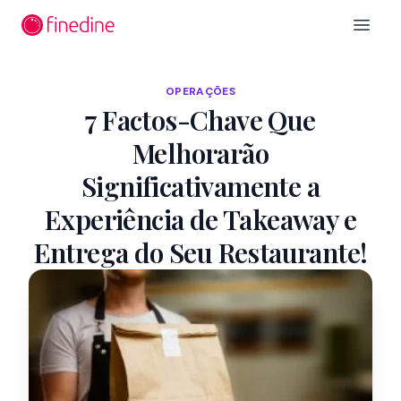
Ir para o conteúdo principal
Open 
OPERAÇÕES
7 Factos-Chave Que
Melhorarão
Significativamente a
Experiência de Takeaway e
Entrega do Seu Restaurante!