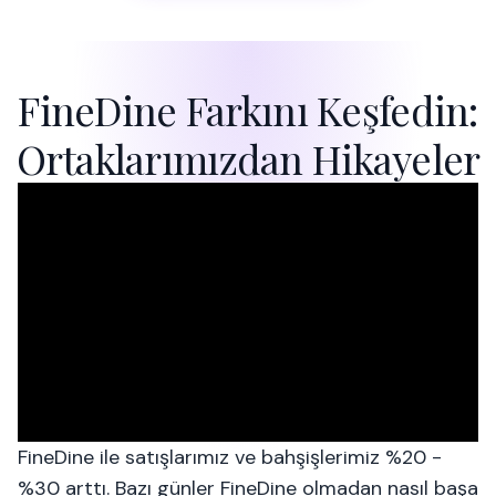
FineDine Farkını Keşfedin:
Ortaklarımızdan Hikayeler
FineDine ile satışlarımız ve bahşişlerimiz %20 -
%30 arttı. Bazı günler FineDine olmadan nasıl başa