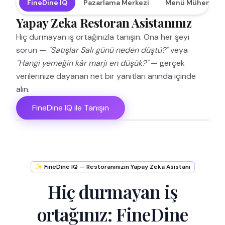
FineDine IQ
Pazarlama Merkezi
Menü Mühendisli
Yapay Zeka Restoran Asistanınız
Hiç durmayan iş ortağınızla tanışın. Ona her şeyi
sorun —
"Satışlar Salı günü neden düştü?"
veya
"Hangi yemeğin kâr marjı en düşük?"
— gerçek
verilerinize dayanan net bir yanıtları anında içinde
alın.
FineDine IQ ile Tanışın
✨ FineDine IQ — Restoranınızın Yapay Zeka Asistanı
Hiç durmayan iş
ortağınız: FineDine