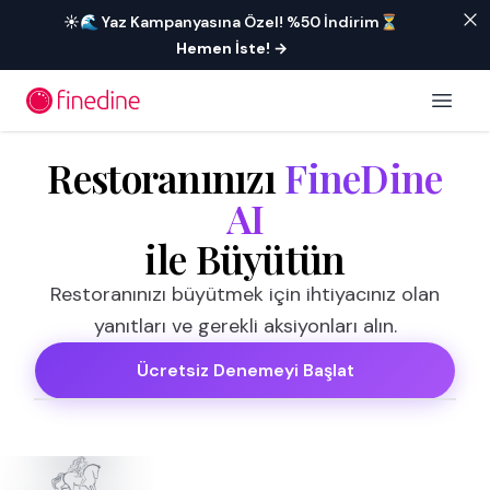
İçeriğe geç
☀️🌊 Yaz Kampanyasına Özel! %50 İndirim⏳
Hemen İste!
→
Open 
Restoranınızı
FineDine
AI
ile Büyütün
Restoranınızı büyütmek için ihtiyacınız olan
yanıtları ve gerekli aksiyonları alın.
Ücretsiz Denemeyi Başlat