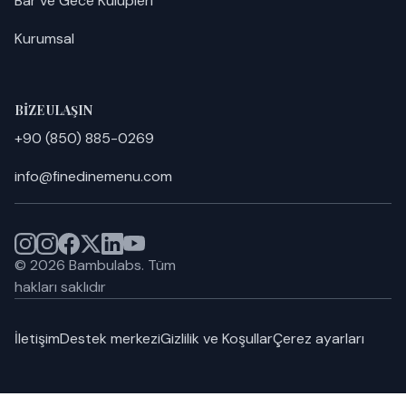
Bar ve Gece Kulüpleri
Kurumsal
BIZE ULAŞIN
+90 (850) 885-0269
info@finedinemenu.com
©
2026
Bambulabs.
Tüm
hakları saklıdır
İletişim
Destek merkezi
Gizlilik ve Koşullar
Çerez ayarları