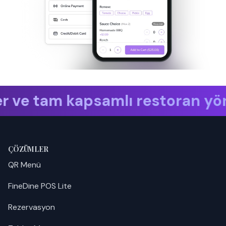
m kapsamlı restoran yönetimi
Fin
ÇÖZÜMLER
QR Menü
FineDine POS Lite
Rezervasyon