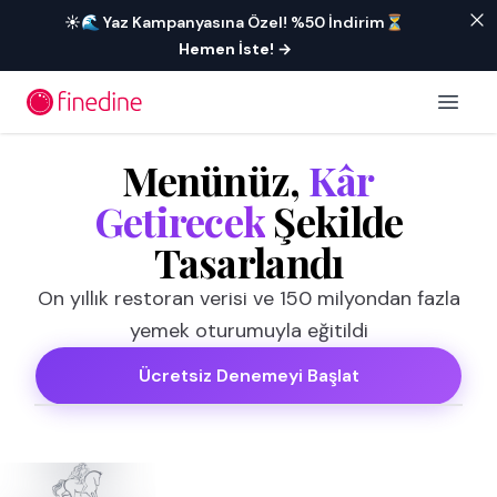
İçeriğe geç
☀️🌊 Yaz Kampanyasına Özel! %50 İndirim⏳
Hemen İste!
→
Open 
Menünüz,
Kâr
Getirecek
Şekilde
Tasarlandı
On yıllık restoran verisi ve 150 milyondan fazla
yemek oturumuyla eğitildi
Ücretsiz Denemeyi Başlat