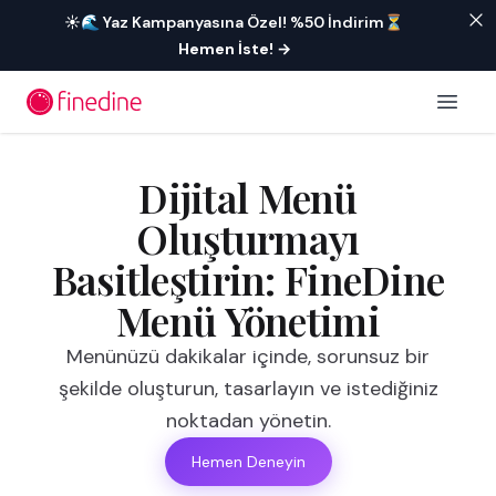
İçeriğe geç
☀️🌊 Yaz Kampanyasına Özel! %50 İndirim⏳
Hemen İste!
→
Open 
Dijital Menü
Oluşturmayı
Basitleştirin: FineDine
Menü Yönetimi
Menünüzü dakikalar içinde, sorunsuz bir
şekilde oluşturun, tasarlayın ve istediğiniz
noktadan yönetin.
Hemen Deneyin