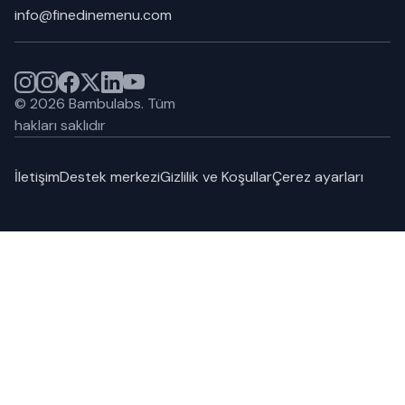
info@finedinemenu.com
©
2026
Bambulabs.
Tüm
hakları saklıdır
İletişim
Destek merkezi
Gizlilik ve Koşullar
Çerez ayarları