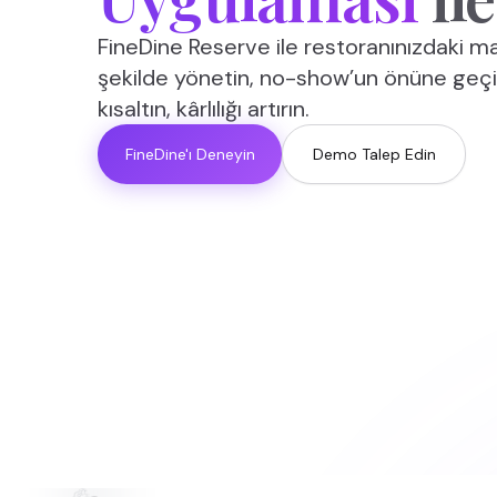
FineDine Reserve ile restoranınızdaki m
şekilde yönetin, no-show’un önüne geçi
kısaltın, kârlılığı artırın.
FineDine'ı Deneyin
Demo Talep Edin