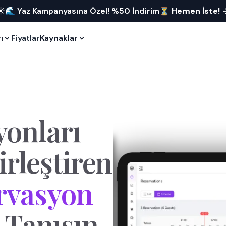
☀️🌊 Yaz Kampanyasına Özel! %50 İndirim⏳
Hemen İste!
ı
Fiyatlar
Kaynaklar
yonları
irleştiren
rvasyon
Tanışın