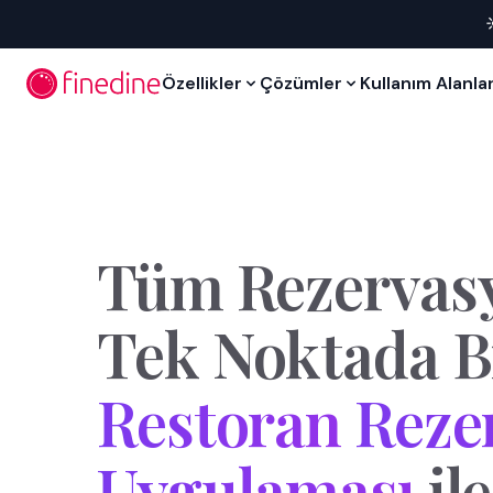
İçeriğe geç
Özellikler
Çözümler
Kullanım Alanlar
Tüm
Rezervas
Tek
Noktada
B
Restoran
Reze
Uygulaması
ile