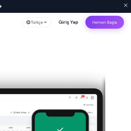
→
Giriş Yap
Türkçe
Hemen Başla