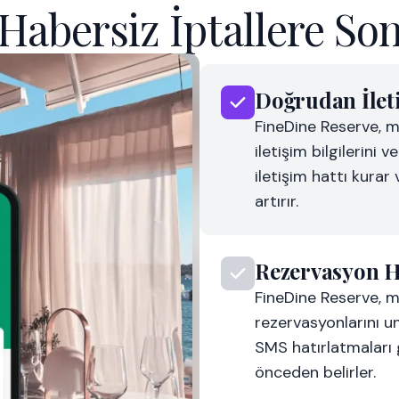
Habersiz İptallere So
Product Selection
Doğrudan İlet
FineDine Reserve, m
iletişim bilgilerini 
iletişim hattı kura
artırır.
Rezervasyon H
FineDine Reserve, m
rezervasyonlarını 
SMS hatırlatmaları 
önceden belirler.