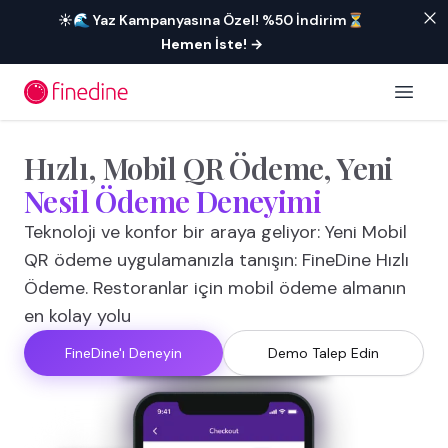
İçeriğe geç
☀️🌊 Yaz Kampanyasına Özel! %50 İndirim⏳
Hemen İste!
→
Open 
Hızlı,
Mobil
QR
Ödeme,
Yeni
Nesil
Ödeme
Deneyimi
Teknoloji ve konfor bir araya geliyor: Yeni Mobil
QR ödeme uygulamanızla tanışın: FineDine Hızlı
Ödeme. Restoranlar için mobil ödeme almanın
en kolay yolu
FineDine'ı Deneyin
Demo Talep Edin