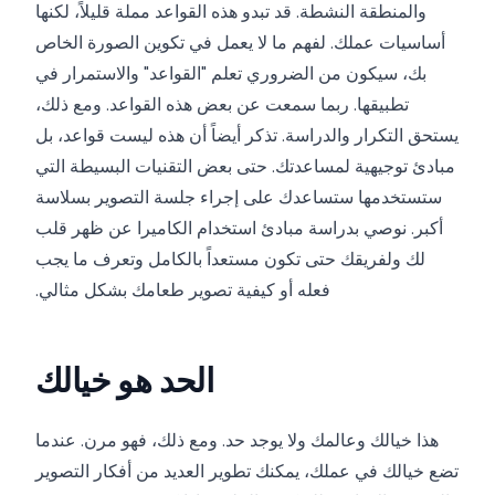
والمنطقة النشطة. قد تبدو هذه القواعد مملة قليلاً، لكنها
أساسيات عملك. لفهم ما لا يعمل في تكوين الصورة الخاص
بك، سيكون من الضروري تعلم "القواعد" والاستمرار في
تطبيقها. ربما سمعت عن بعض هذه القواعد. ومع ذلك،
يستحق التكرار والدراسة. تذكر أيضاً أن هذه ليست قواعد، بل
مبادئ توجيهية لمساعدتك. حتى بعض التقنيات البسيطة التي
ستستخدمها ستساعدك على إجراء جلسة التصوير بسلاسة
أكبر. نوصي بدراسة مبادئ استخدام الكاميرا عن ظهر قلب
لك ولفريقك حتى تكون مستعداً بالكامل وتعرف ما يجب
فعله أو كيفية تصوير طعامك بشكل مثالي.
الحد هو خيالك
هذا خيالك وعالمك ولا يوجد حد. ومع ذلك، فهو مرن. عندما
تضع خيالك في عملك، يمكنك تطوير العديد من أفكار التصوير