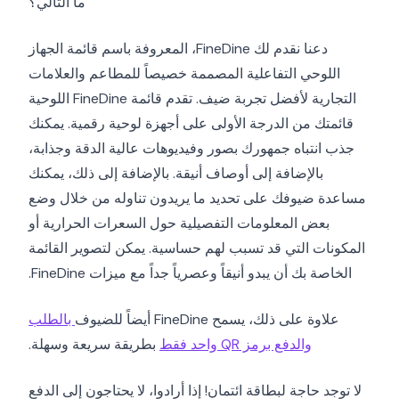
ما التالي؟
دعنا نقدم لك FineDine، المعروفة باسم قائمة الجهاز
اللوحي التفاعلية المصممة خصيصاً للمطاعم والعلامات
التجارية لأفضل تجربة ضيف. تقدم قائمة FineDine اللوحية
قائمتك من الدرجة الأولى على أجهزة لوحية رقمية. يمكنك
جذب انتباه جمهورك بصور وفيديوهات عالية الدقة وجذابة،
بالإضافة إلى أوصاف أنيقة. بالإضافة إلى ذلك، يمكنك
مساعدة ضيوفك على تحديد ما يريدون تناوله من خلال وضع
بعض المعلومات التفصيلية حول السعرات الحرارية أو
المكونات التي قد تسبب لهم حساسية. يمكن لتصوير القائمة
الخاصة بك أن يبدو أنيقاً وعصرياً جداً مع ميزات FineDine.
علاوة على ذلك، يسمح FineDine أيضاً للضيوف
بالطلب
والدفع برمز QR واحد فقط
بطريقة سريعة وسهلة.
لا توجد حاجة لبطاقة ائتمان! إذا أرادوا، لا يحتاجون إلى الدفع