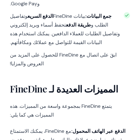
وGoogle Pay.
جمع البيانات:
بيانات FineDine
الدفع السريع
وتفاصيل
الطلب و
طريقة الدفع
تحفظ أسماء وبريد إلكتروني
وتفاصيل الطلبات للعملاء الدافعين. يمكنك استخدام هذه
البيانات القيمة للتواصل مع عملائك ومكافأتهم.
ابقَ على اتصال مع FineDine للحصول على المزيد من
العروض والمزايا!
المميزات العديدة لـ FineDine
يتمتع FineDine بمجموعة واسعة من المميزات. هذه
المميزات هي كما يلي:
الدفع عبر الهاتف المحمول:
مع FineDine، يمكنك الاستمتاع
بقهوتك بينما يضع عملاؤك طلباتهم على هواتفهم ويدفعون.