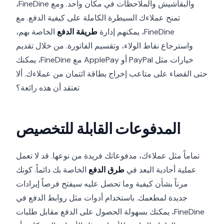
والبقاشيش والملاحظات في مكان واحد. ومع FineDine،
تمنح عملاءك السيطرة الكاملة على كيفية الدفع. مع
FineDine، يمكنهم إدارة
طريقة الدفع
الخاصة بهم،
واسترجاع نقاط الولاء، وتقسيم الفاتورة. من خلال تقديم
خيارات مثل PayPal أو ApplePay مع FineDine، يمكنك
حتى القضاء على متاعب إخراج بطاقة ائتمان من عملاءك. ألا
تعتقد أن هذه رائعة؟
المدفوعات القابلة للتخصيص
تماماً مثل عملاءك، مدفوعاتك فريدة من نوعها. قد لا تعمل
عملية أحادية البعد في
طرق الدفع
الخاصة بك دائماً. كونك
مرناً بشأن كيفية وما تحصل عليه سيفتح فرصاً إيرادات
جديدة لمطعمك. باستخدام أدوات مثل روابط الدفع في
FineDine، يمكنك بسهولة الحصول على الدفع مقابل طلبات