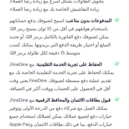
بتحويل الطاولات بشكل أسرع مع زيادة رضا العملاء.
زيادة البقاشيش الخاصة بك مع زيادة رضا العملاء.
المدفوعات بدون متاعب:
اسمح لضيوفك بدفع حساباتهم
باستخدام هواتفهم في أقل من 10 ثوان بمسح رمز QR.
يمكن لضيوفك دفع الفاتورة بالكامل برمز QR، أو تحديد
المبلغ أو اختيار طريقة الدفع التي يريدونها. يمكنك كسب
متوسط 15 دقيقة لكل طاولة برمز QR.
الحفاظ على تجربة الخدمة التقليدية:
مع FineDine،
يمكنك الحفاظ على تجربة الخدمة التقليدية الخاصة بك مع
تقديم عملية دفع مبسطة لضيوفك. FineDine يعني وقت
أقل في الحصول على الحساب ووقت أكثر في الضيافة.
قبول بطاقات الائتمان والمحافظ الرقمية:
مع FineDine،
يمكنك العمل مع شركاء دفع من الدرجة الأولى وتوفير
خيارات دفع لجميع عملائك. يمكن لعملائك استخدام جميع
خيارات الدفع، بما في ذلك بطاقات الائتمان وApple Pay