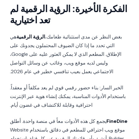
الفكرة الأخيرة: الرؤية الرقمية لم
تعد اختيارية
بغض النظر عن مدى استثنائية طعامك،
الرؤية الرقمية
هي
التي تحدد ما إذا كان الضيوف المحتملون يجدونك على
الإطلاق. المطعم الذي لا يمكن العثور عليه على Google،
وليس لديه موقع ويب، وغائب عن وسائل التواصل
الاجتماعي يعمل بعيب تنافسي خطير في عام 2026.
الخبر السار: بناء حضور رقمي قوي لم يعد مكلفاً أو معقداً.
باستخدام الأدوات المناسبة، يمكنك إنشاء هوية عبر الإنترنت
احترافية وقابلة للاكتشاف في غضون أيام.
FineDine
يجمع كل هذه الأدوات معاً في منصة واحدة. أطلق
موقع ويب احترافي للمطعم في دقائق باستخدام Website
Builder. أنشئ وأدر قائمتك الرقمية عبر كل قناة باستخدام