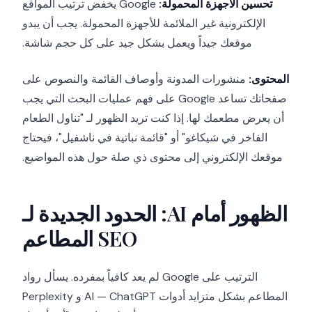
تحسين الأجهزة المحمولة:
Google يخفض ترتيب المواقع
الإلكترونية غير الملائمة للأجهزة المحمولة. يجب أن يبدو
موقعك جيداً ويعمل بشكل جيد على كل حجم شاشة.
المحتوى:
منشورات المدونة وأوصاف القائمة والنصوص على
صفحاتك تساعد Google على فهم عمليات البحث التي يجب
أن يعرض مطعمك لها. إذا كنت تريد الظهور لـ "تناول الطعام
الفاخر في شيكاغو" أو "قائمة نباتية في ناشفيل"، فيحتاج
موقعك الإلكتروني إلى محتوى ذي صلة حول هذه المواضيع.
الظهور أمام AI: الحدود الجديدة لـ
SEO المطاعم
الترتيب على Google لم يعد كافياً بمفرده. يسأل رواد
المطاعم بشكل متزايد أدوات AI — ChatGPT و Perplexity