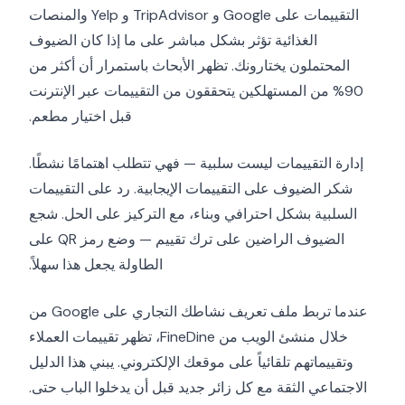
التقييمات على Google و TripAdvisor و Yelp والمنصات
الغذائية تؤثر بشكل مباشر على ما إذا كان الضيوف
المحتملون يختارونك. تظهر الأبحاث باستمرار أن أكثر من
90% من المستهلكين يتحققون من التقييمات عبر الإنترنت
قبل اختيار مطعم.
إدارة التقييمات ليست سلبية — فهي تتطلب اهتمامًا نشطًا.
شكر الضيوف على التقييمات الإيجابية. رد على التقييمات
السلبية بشكل احترافي وبناء، مع التركيز على الحل. شجع
الضيوف الراضين على ترك تقييم — وضع رمز QR على
الطاولة يجعل هذا سهلاً.
عندما تربط ملف تعريف نشاطك التجاري على Google من
خلال منشئ الويب من FineDine، تظهر تقييمات العملاء
وتقييماتهم تلقائياً على موقعك الإلكتروني. يبني هذا الدليل
الاجتماعي الثقة مع كل زائر جديد قبل أن يدخلوا الباب حتى.