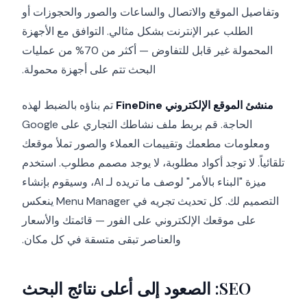
وتفاصيل الموقع والاتصال والساعات والصور والحجوزات أو
الطلب عبر الإنترنت بشكل مثالي. التوافق مع الأجهزة
المحمولة غير قابل للتفاوض — أكثر من 70% من عمليات
البحث تتم على أجهزة محمولة.
منشئ الموقع الإلكتروني FineDine
تم بناؤه بالضبط لهذه
الحاجة. قم بربط ملف نشاطك التجاري على Google
ومعلومات مطعمك وتقييمات العملاء والصور تملأ موقعك
تلقائياً. لا توجد أكواد مطلوبة، لا يوجد مصمم مطلوب. استخدم
ميزة "البناء بالأمر" لوصف ما تريده لـ AI، وسيقوم بإنشاء
التصميم لك. كل تحديث تجريه في Menu Manager ينعكس
على موقعك الإلكتروني على الفور — قائمتك والأسعار
والعناصر تبقى متسقة في كل مكان.
SEO: الصعود إلى أعلى نتائج البحث