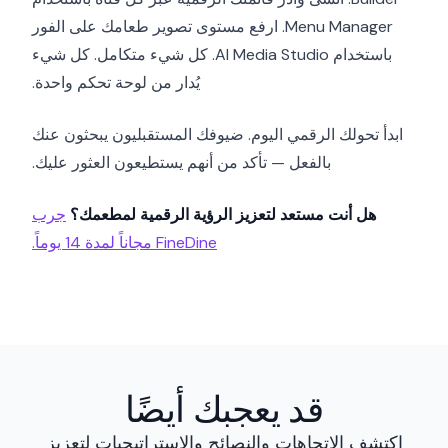
Menu Manager. ارفع مستوى تصوير طعامك على الفور
باستخدام AI Media Studio. كل شيء متكامل. كل شيء
يُدار من لوحة تحكم واحدة.
ابدأ تحولك الرقمي اليوم. ضيوفك المستقبليون يبحثون عنك
بالفعل — تأكد من أنهم يستطيعون العثور عليك.
هل أنت مستعد لتعزيز الرؤية الرقمية لمطعمك؟
جرب
FineDine مجاناً لمدة 14 يوماً.
قد يعجبك أيضًا
اكتشف الاتجاهات والنصائح والاستراتيجيات لتعزيز