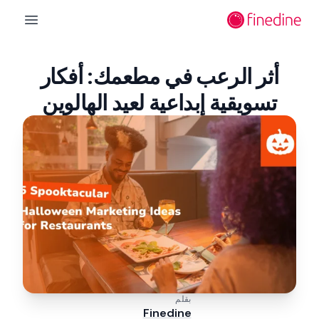
لانتقال إلى المحتوى الرئيسي
n menu
أثر الرعب في مطعمك: أفكار
تسويقية إبداعية لعيد الهالوين
بقلم
Finedine