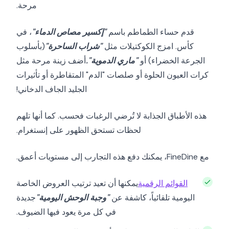
مرحة.
قدم حساء الطماطم باسم
"إكسير مصاص الدماء"
، في
كأس. امزج الكوكتيلات مثل
"شراب الساحرة"
(بأسلوب
الجرعة الخضراء) أو
"ماري الدموية".
أضف زينة مرحة مثل
كرات العيون الحلوة أو صلصات "الدم" المتقاطرة أو تأثيرات
الجليد الجاف الدخاني!
هذه الأطباق الجذابة لا تُرضي الرغبات فحسب. كما أنها تلهم
لحظات تستحق الظهور على إنستغرام.
مع FineDine، يمكنك دفع هذه التجارب إلى مستويات أعمق.
القوائم الرقمية
يمكنها أن تعيد ترتيب العروض الخاصة
اليومية تلقائياً، كاشفة عن
"وجبة الوحش اليومية"
جديدة
في كل مرة يعود فيها الضيوف.