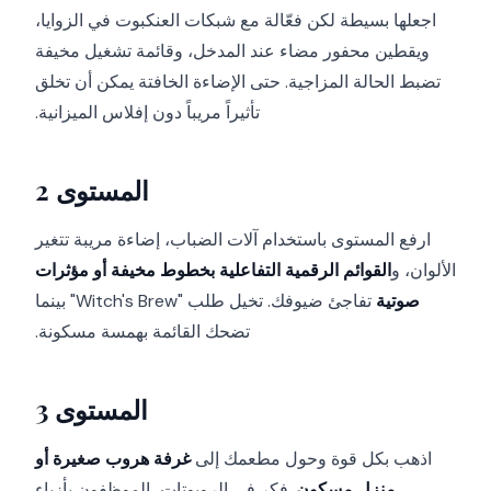
اجعلها بسيطة لكن فعّالة مع شبكات العنكبوت في الزوايا،
ويقطين محفور مضاء عند المدخل، وقائمة تشغيل مخيفة
تضبط الحالة المزاجية. حتى الإضاءة الخافتة يمكن أن تخلق
تأثيراً مريباً دون إفلاس الميزانية.
المستوى 2
ارفع المستوى باستخدام آلات الضباب، إضاءة مريبة تتغير
الألوان، و
القوائم الرقمية التفاعلية بخطوط مخيفة أو مؤثرات
صوتية
تفاجئ ضيوفك. تخيل طلب "Witch's Brew" بينما
تضحك القائمة بهمسة مسكونة.
المستوى 3
اذهب بكل قوة وحول مطعمك إلى
غرفة هروب صغيرة أو
منزل مسكون
. فكر في الروبوتات، الموظفون بأزياء