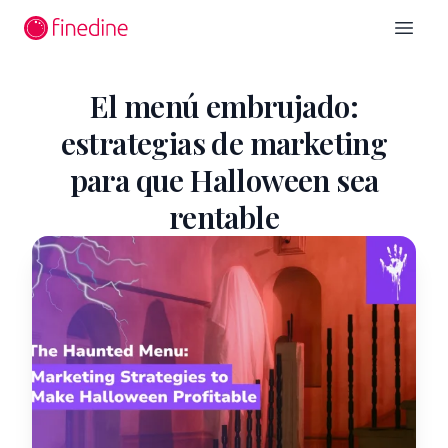
Ir al contenido principal
Open 
El menú embrujado:
estrategias de marketing
para que Halloween sea
rentable