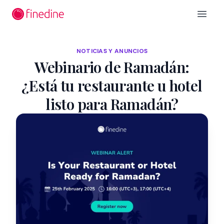
Ir al contenido principal
Open 
NOTICIAS Y ANUNCIOS
Webinario de Ramadán:
¿Está tu restaurante u hotel
listo para Ramadán?