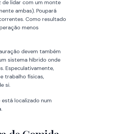
z de lidar com um monte
lmente ambas). Poupará
correntes. Como resultado
a operação menos
estauração devem também
 um sistema híbrido onde
s. Especulativamente,
 trabalho físicas,
 si.
 está localizado num
.