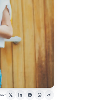
har
: