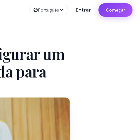
Entrar
Português
Começar
figurar um
da para