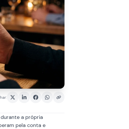
har
:
urante a própria
peram pela conta e