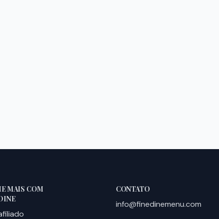
E MAIS COM
CONTATO
DINE
info@finedinemenu.com
afiliado