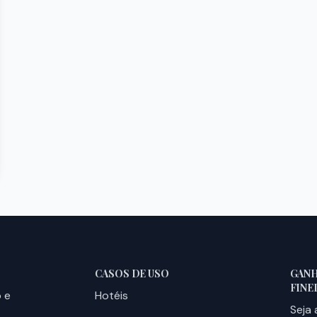
CASOS DE USO
GANH
FINE
o e
Hotéis
Seja 