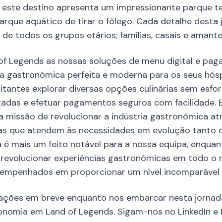
a, este destino apresenta um impressionante parque 
rque aquático de tirar o fôlego. Cada detalhe desta 
 de todos os grupos etários; famílias, casais e amant
 of Legends as nossas soluções de menu digital e pa
a gastronómica perfeita e moderna para os seus hós
itantes explorar diversas opções culinárias sem esfor
das e efetuar pagamentos seguros com facilidade. Es
 missão de revolucionar a indústria gastronómica at
oras que atendem às necessidades em evolução tanto
ia é mais um feito notável para a nossa equipa, enqu
 revolucionar experiências gastronómicas em todo o
empenhados em proporcionar um nível incomparável d
izações em breve enquanto nos embarcar nesta jorna
tronomia em Land of Legends. Sigam-nos no LinkedIn e