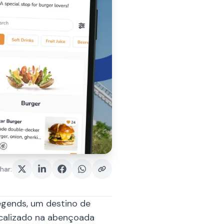
har
:
egends, um destino de
ocalizado na abençoada