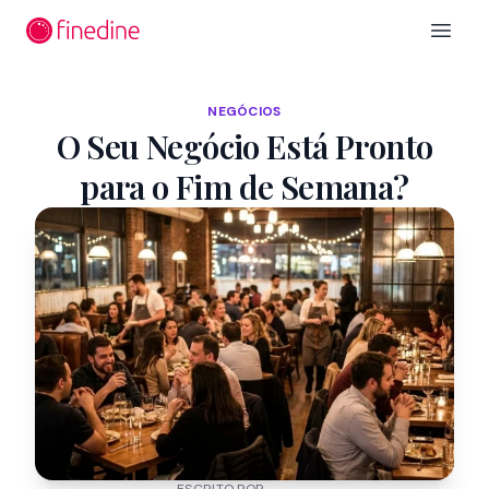
Ir para o conteúdo principal
Open 
NEGÓCIOS
O Seu Negócio Está Pronto
para o Fim de Semana?