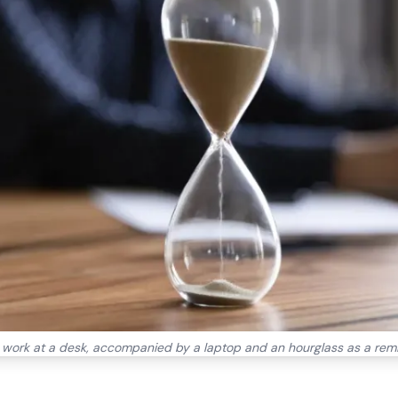
n work at a desk, accompanied by a laptop and an hourglass as a re