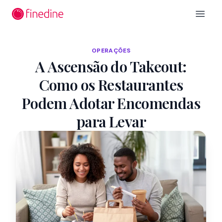
Ir para o conteúdo principal
Open 
OPERAÇÕES
A Ascensão do Takeout:
Como os Restaurantes
Podem Adotar Encomendas
para Levar