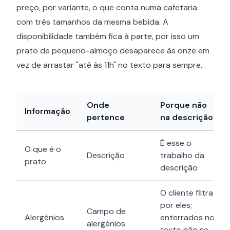
preço, por variante, o que conta numa cafetaria
com três tamanhos da mesma bebida. A
disponibilidade também fica à parte, por isso um
prato de pequeno-almoço desaparece às onze em
vez de arrastar "até às 11h" no texto para sempre.
Onde
Porque não
Informação
pertence
na descrição
É esse o
O que é o
Descrição
trabalho da
prato
descrição
O cliente filtra
por eles;
Campo de
Alergénios
enterrados no
alergénios
texto não se