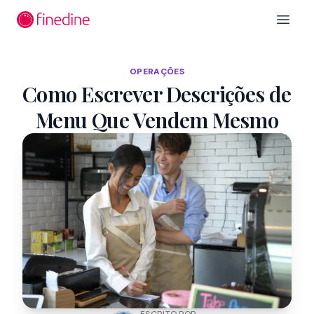
Ir para o conteúdo principal
Open 
OPERAÇÕES
Como Escrever Descrições de
Menu Que Vendem Mesmo