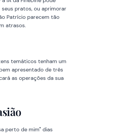
a IA da FineDine pode
 seus pratos, ou aprimorar
São Patrício parecem tão
m atrasos.
 itens temáticos tenham um
" bem apresentado de três
ficará as operações da sua
asião
sa perto de mim" dias