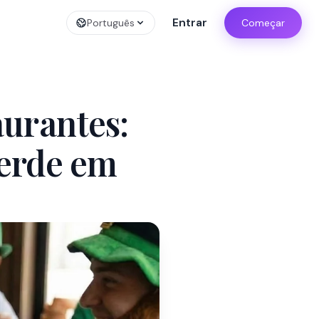
Entrar
Português
Começar
aurantes:
erde em