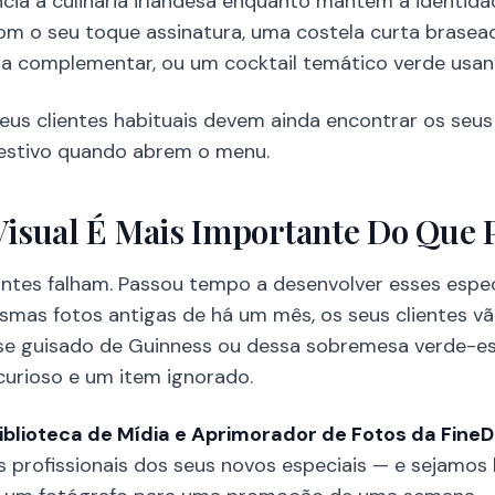
cia à culinária irlandesa enquanto mantêm a identida
om o seu toque assinatura, uma costela curta brasea
a complementar, ou um cocktail temático verde usan
 seus clientes habituais devem ainda encontrar os seus
festivo quando abrem o menu.
Visual É Mais Importante Do Que 
antes falham. Passou tempo a desenvolver esses espe
smas fotos antigas de há um mês, os seus clientes vã
e guisado de Guinness ou dessa sobremesa verde-es
curioso e um item ignorado.
iblioteca de Mídia e Aprimorador de Fotos da FineD
 profissionais dos seus novos especiais — e sejamos 