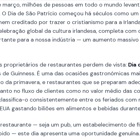
 de março, milhões de pessoas em todo o mundo leva
. O Dia de São Patrício começou há séculos como um d
mem creditado por trazer o cristianismo para a Irland
lebração global da cultura irlandesa, completa com de
rtante para a nossa indústria — um aumento massivo 
s proprietários de restaurantes perdem de vista:
Dia 
s de Guinness. É uma das ocasiões gastronómicas mais
o da primavera, e restaurantes que se preparam a
tanto no fluxo de clientes como no valor médio das c
classifica-o consistentemente entre os feriados com
UA gastando biliões em alimentos e bebidas durante
restaurante — seja um pub, um estabelecimento de fin
pido — este dia apresenta uma oportunidade genuína.