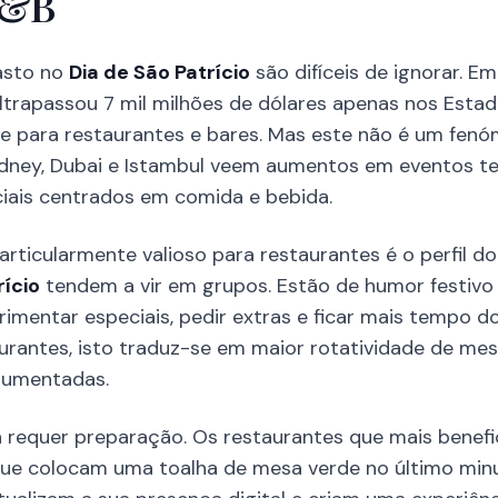
F&B
asto no
Dia de São Patrício
são difíceis de ignorar. E
ltrapassou 7 mil milhões de dólares apenas nos Esta
ente para restaurantes e bares. Mas este não é um fe
dney, Dubai e Istambul veem aumentos em eventos te
iais centrados em comida e bebida.
rticularmente valioso para restaurantes é o perfil do 
rício
tendem a vir em grupos. Estão de humor festivo 
imentar especiais, pedir extras e ficar mais tempo d
urantes, isto traduz-se em maior rotatividade de me
aumentadas.
 requer preparação. Os restaurantes que mais benef
ue colocam uma toalha de mesa verde no último minu