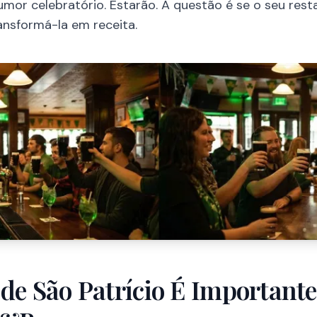
umor celebratório. Estarão. A questão é se o seu res
ansformá-la em receita.
de São Patrício É Importante