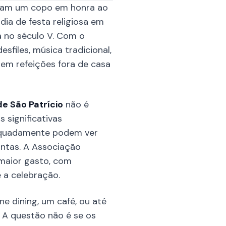
ntam um copo em honra ao
ia de festa religiosa em
a no século V. Com o
sfiles, música tradicional,
em refeições fora de casa
de São Patrício
não é
 significativas
dequadamente podem ver
ontas. A Associação
 maior gasto, com
 a celebração.
e dining, um café, ou até
 A questão não é se os