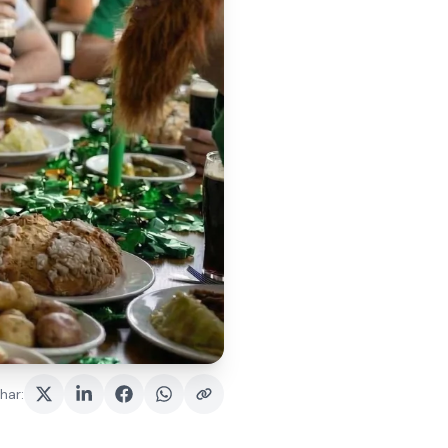
har
: