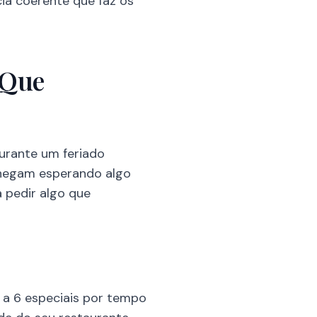
ia coerente que faz os
 Que
urante um feriado
 chegam esperando algo
a pedir algo que
4 a 6 especiais por tempo