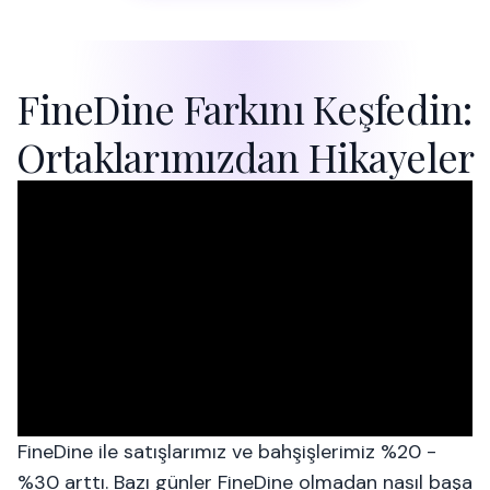
FineDine Farkını Keşfedin:
Ortaklarımızdan Hikayeler
FineDine ile satışlarımız ve bahşişlerimiz %20 -
%30 arttı. Bazı günler FineDine olmadan nasıl başa