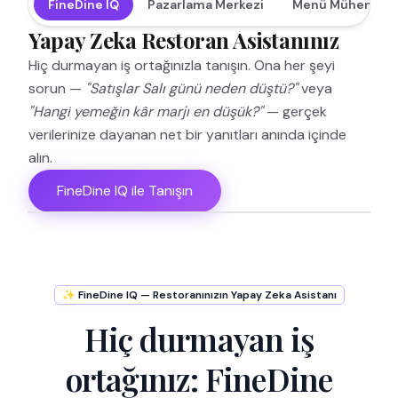
FineDine IQ
Pazarlama Merkezi
Menü Mühendisli
Yapay Zeka Restoran Asistanınız
Hiç durmayan iş ortağınızla tanışın. Ona her şeyi
sorun —
"Satışlar Salı günü neden düştü?"
veya
"Hangi yemeğin kâr marjı en düşük?"
— gerçek
verilerinize dayanan net bir yanıtları anında içinde
alın.
FineDine IQ ile Tanışın
✨ FineDine IQ — Restoranınızın Yapay Zeka Asistanı
Hiç durmayan iş
ortağınız: FineDine