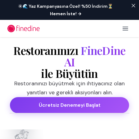
İçeriğe geç
☀️🌊 Yaz Kampanyasına Özel! %50 İndirim⏳
Hemen İste!
→
Open 
Restoranınızı
FineDine
AI
ile Büyütün
Restoranınızı büyütmek için ihtiyacınız olan
yanıtları ve gerekli aksiyonları alın.
Ücretsiz Denemeyi Başlat