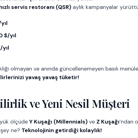
hızlı servis restoranı (QSR)
aylık kampanyalar yürütt
yıl
0 $/yıl
/yıl
kliği olmayan ve anında güncellenemeyen basılı menüle
irlerinizi yavaş yavaş tüketir!
lirlik ve Yeni Nesil Müşteri
büyük ölçüde
Y Kuşağı (Millennials)
ve
Z Kuşağı
’ndan o
i şey ne?
Teknolojinin getirdiği kolaylık!