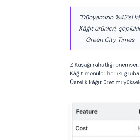
“Dünyamızın %42’si kâğ
Kâğıt ürünleri, çöplük
— Green City Times
Z Kuşağı rahatlığı önemser, Y
Kâğıt menüler her iki grub
Üstelik kâğıt üretimi yüksek 