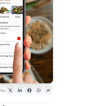
laş
: