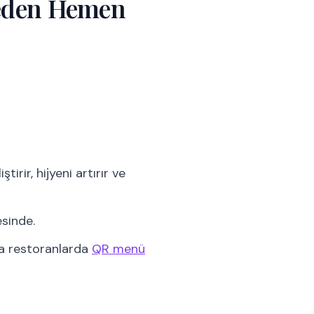
Neden Hemen
rir, hijyeni artırır ve
sinde.
lda restoranlarda
QR menü