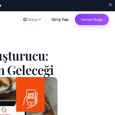
→
Giriş Yap
Türkçe
Hemen Başla
uşturucu:
n Geleceği