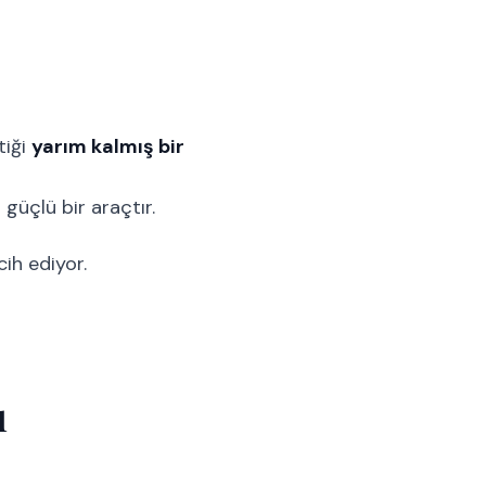
tiği
yarım kalmış bir
 güçlü bir araçtır.
ih ediyor.
ı