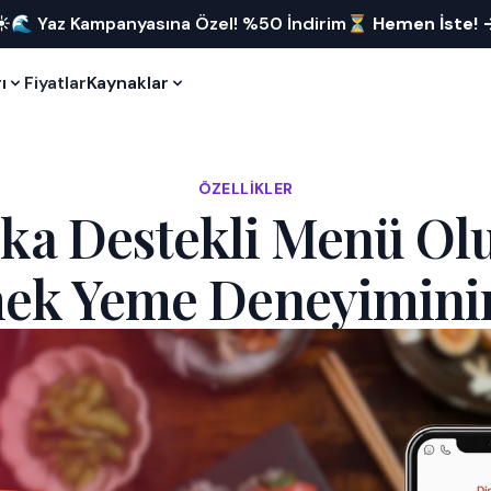
☀️🌊 Yaz Kampanyasına Özel! %50 İndirim⏳
Hemen İste!
ı
Fiyatlar
Kaynaklar
ÖZELLIKLER
ka Destekli Menü Ol
mek Yeme Deneyimini