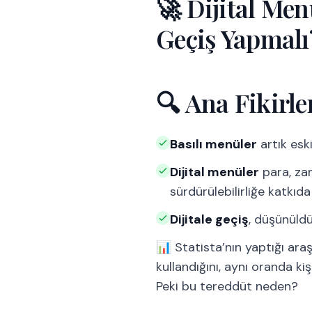
🚀 Dijital Me
Geçiş Yapmalı
🔍 Ana Fikirle
Basılı menüler
artık eski
Dijital menüler
para, zam
sürdürülebilirliğe katkıda
Dijitale geçiş
, düşünüld
📊 Statista’nın yaptığı ara
kullandığını, aynı oranda kiş
Peki bu tereddüt neden?