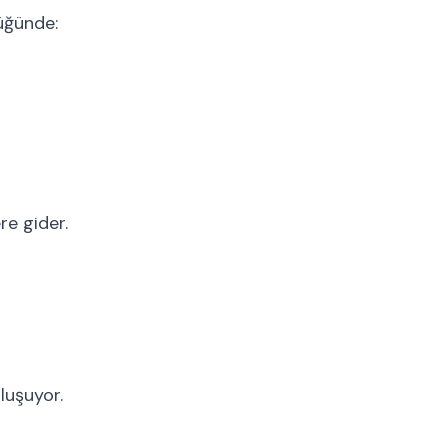
üğünde:
re gider.
luşuyor.