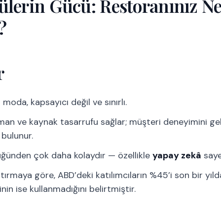
nülerin Gücü: Restoranınız 
?
r
 moda, kapsayıcı değil ve sınırlı.
an ve kaynak tasarrufu sağlar; müşteri deneyimini gelişti
 bulunur.
üğünden çok daha kolaydır — özellikle
yapay zekâ
saye
ştırmaya göre, ABD’deki katılımcıların %45’i son bir yı
inin ise kullanmadığını belirtmiştir.