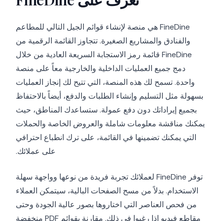
FineDine هي منصة لإنشاء قوائم الجيل التالي للمطاعم
والفنادق والمشاريع الصغيرة. تتجاوز القائمة الرقمية من
FineDine قائمة رمز الاستجابة السريعة العادية من خلال
دمج جميع العمليات الداخلية والخارجية معاً على منصة
واحدة. تسمح لك هذه المنصة، التي تتيح لك إنجاز العمليات
بسهولة مثل التسليم وإنشاء الطلبات والدفع، أيضاً بالاحتفاظ
بجميع إيراداتك دون دفع عمولة. ستساعدك المناطق، حيث
يمكنك مناقشة معلومات شاملة والعروض الخاصة والحملات
التي يمكنك تضمينها في القائمة، على ترك انطباع احترافي
على عملائك.
توفر FineDine لعملائك تجربة فريدة من نوعها وواجهة سهلة
الاستخدام. بدلاً من مسح الصفحات البالية، سيتمكن العملاء
من فحص العناصر التي اختاروها بصور عالية الجودة وحتى
مقاطع فيديو إذا رغبوا في ذلك. مقارنة بقوائم PDF منخفضة