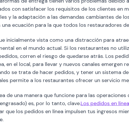
ataformas de entrega tienen varios problemas debido 
nados con satisfacer los requisitos de los clientes en m
s y la adaptación a las demandas cambiantes de los 
s una ecuación para la que todos los restauradores d
fue inicialmente vista como una distracción para atr
mental en el mundo actual. Si los restaurantes no util
edidos, corren el riesgo de quedarse atrás. Los pedid
nea, en el local, para llevar y nuevos canales emergen 
ndo se trata de hacer pedidos, y tener un sistema de
ales permite a los restaurantes ofrecer un servicio me
ea de una manera que funcione para las operaciones d
ngrasado) es, por lo tanto, clave.
Los pedidos en líne
ar que los pedidos en línea impulsen tus ingresos mie
e.