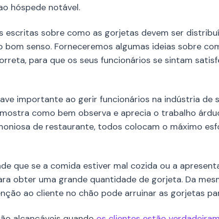
ao hóspede notável.
 escritas sobre como as gorjetas devem ser distribuí
 o bom senso. Forneceremos algumas ideias sobre como
rreta, para que os seus funcionários se sintam satisfe
ave importante ao gerir funcionários na indústria de 
 mostra como bem observa e aprecia o trabalho árdu
oniosa de restaurante, todos colocam o máximo esfo
e que se a comida estiver mal cozida ou a apresenta
ara obter uma grande quantidade de gorjeta. Da mesm
ão ao cliente no chão pode arruinar as gorjetas par
 são alcançáveis quando
os clientes estão verdadeirame