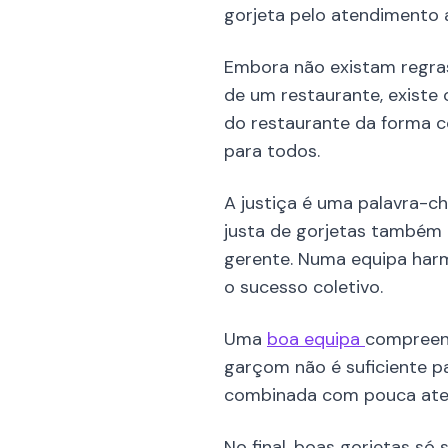
gorjeta pelo atendimento 
Embora não existam regras
de um restaurante, existe
do restaurante da forma co
para todos.
A justiça é uma palavra-ch
justa de gorjetas também
gerente. Numa equipa harm
o sucesso coletivo.
Uma
boa equipa
compreend
garçom não é suficiente p
combinada com pouca atenç
No final, boas gorjetas só