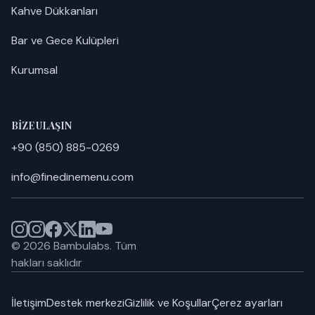
Kahve Dükkanları
Bar ve Gece Kulüpleri
Kurumsal
BIZE ULAŞIN
+90 (850) 885-0269
info@finedinemenu.com
©
2026
Bambulabs.
Tüm
hakları saklıdır
İletişim
Destek merkezi
Gizlilik ve Koşullar
Çerez ayarları