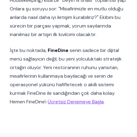
Housekeeping) kısa bir "beyin fırtınası" toplantısı yap.
Onlara şu soruyu sor: "Misafirimizle en mutlu olduğu
anlarda nasıl daha iyi iletişim kurabiliriz?" Ekibini bu
sürecin bir parçası yapmak, yorum sayılarında
inanılmaz bir artışın ilk kıvılcımı olacaktır.
İşte bu noktada,
FineDine
senin sadece bir dijital
menü sağlayıcın değil, bu yeni yolculuktaki stratejik
ortağın oluyor. Yeni restoranının ruhunu yansıtan,
misafirlerinin kullanmaya bayılacağı ve senin de
operasyonel yükünü hafifletecek o akıllı sistemi
kurmak FineDine ile sandığından çok daha kolay.
Hemen FineDine'ı
Ücretsiz Denemeye Başla
.