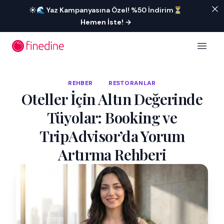
İçeriğe geç
☀️🌊 Yaz Kampanyasına Özel! %50 İndirim⏳
Hemen İste!
→
Open 
REHBER
RESTORANLAR
Oteller İçin Altın Değerinde
Tüyolar: Booking ve
TripAdvisor’da Yorum
Artırma Rehberi