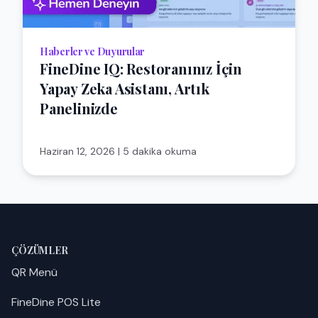
Haberler ve Duyurular
FineDine IQ: Restoranınız İçin
Yapay Zeka Asistanı, Artık
Panelinizde
Haziran 12, 2026
|
5 dakika okuma
ÇÖZÜMLER
QR Menü
FineDine POS Lite