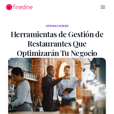
Ir al contenido principal
Open 
OPERACIONES
Herramientas de Gestión de
Restaurantes Que
Optimizarán Tu Negocio