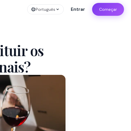
Entrar
Português
Começar
tuir os
nais?