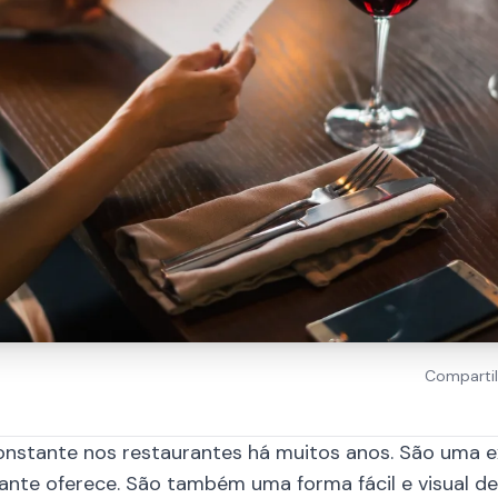
Compartil
nstante nos restaurantes há muitos anos. São uma e
nte oferece. São também uma forma fácil e visual de a