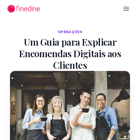
Ir para o conteúdo principal
Open 
OPERAÇÕES
Um Guia para Explicar
Encomendas Digitais aos
Clientes