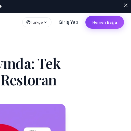
→
Giriş Yap
Türkçe
Hemen Başla
yında: Tek
 Restoran