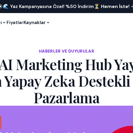
☀️🌊 Yaz Kampanyasına Özel! %50 İndirim⏳
Hemen İste!
ı
Fiyatlar
Kaynaklar
HABERLER VE DUYURULAR
AI Marketing Hub Ya
 Yapay Zeka Destekli
Pazarlama