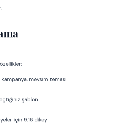
.
lama
zellikler:
u, kampanya, mevsim teması
eçtiğiniz şablon
ayeler için 9:16 dikey