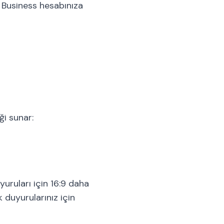
m Business hesabınıza
ği sunar:
yuruları için 16:9 daha
k duyurularınız için