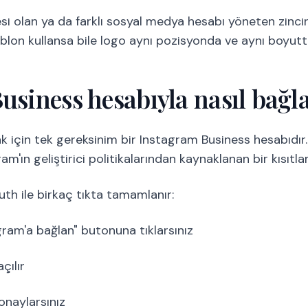
esi olan ya da farklı sosyal medya hesabı yöneten zincirl
şablon kullansa bile logo aynı pozisyonda ve aynı boyut
usiness hesabıyla nasıl bağl
k için tek gereksinim bir Instagram Business hesabıdır.
'ın geliştirici politikalarından kaynaklanan bir kısıtla
th ile birkaç tıkta tamamlanır:
ram'a bağlan" butonuna tıklarsınız
çılır
 onaylarsınız