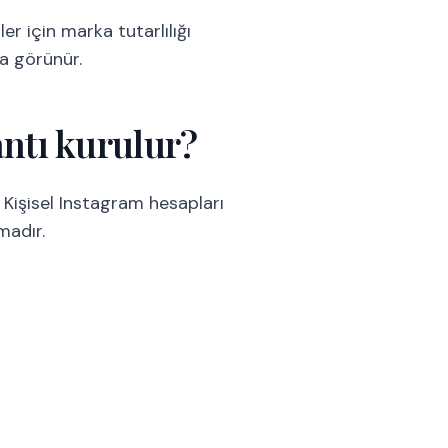
er için marka tutarlılığı
ta görünür.
antı kurulur?
 Kişisel Instagram hesapları
madır.