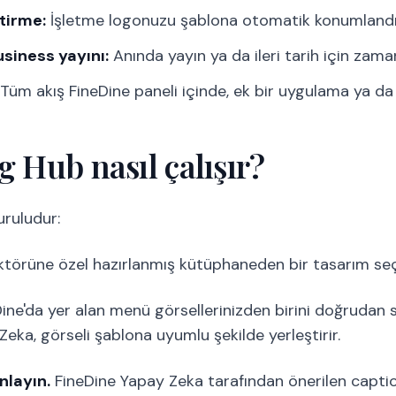
ştirme:
İşletme logonuzu şablona otomatik konumlandırma
siness yayını:
Anında yayın ya da ileri tarih için zam
Tüm akış FineDine paneli içinde, ek bir uygulama ya d
g Hub nasıl çalışır?
uruludur:
törüne özel hazırlanmış kütüphaneden bir tasarım seç
ine'da yer alan menü görsellerinizden birini doğrudan s
Zeka, görseli şablona uyumlu şekilde yerleştirir.
nlayın.
FineDine Yapay Zeka tarafından önerilen captio