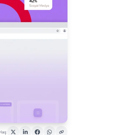
laş
: