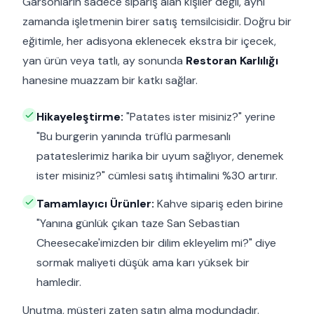
Garsonların sadece sipariş alan kişiler değil, aynı
zamanda işletmenin birer satış temsilcisidir. Doğru bir
eğitimle, her adisyona eklenecek ekstra bir içecek,
yan ürün veya tatlı, ay sonunda
Restoran Karlılığı
hanesine muazzam bir katkı sağlar.
Hikayeleştirme:
"Patates ister misiniz?" yerine
"Bu burgerin yanında trüflü parmesanlı
patateslerimiz harika bir uyum sağlıyor, denemek
ister misiniz?" cümlesi satış ihtimalini %30 artırır.
Tamamlayıcı Ürünler:
Kahve sipariş eden birine
"Yanına günlük çıkan taze San Sebastian
Cheesecake'imizden bir dilim ekleyelim mi?" diye
sormak maliyeti düşük ama karı yüksek bir
hamledir.
Unutma, müşteri zaten satın alma modundadır.