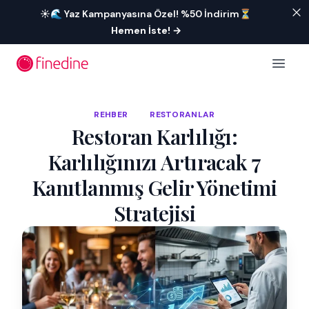
İçeriğe geç
☀️🌊 Yaz Kampanyasına Özel! %50 İndirim⏳
Hemen İste!
→
Open 
REHBER
RESTORANLAR
Restoran Karlılığı:
Karlılığınızı Artıracak 7
Kanıtlanmış Gelir Yönetimi
Stratejisi