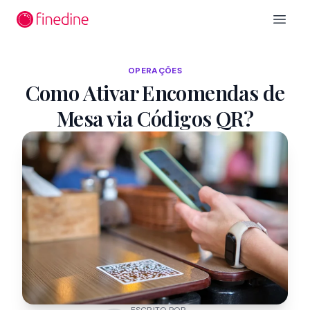
Ir para o conteúdo principal
Open 
OPERAÇÕES
Como Ativar Encomendas de
Mesa via Códigos QR?