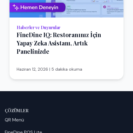
Haberler ve Duyurular
FineDine IQ: Restoranınız İçin
Yapay Zeka Asistanı, Artık
Panelinizde
Haziran 12, 2026
|
5 dakika okuma
ÇÖZÜMLER
QR Menü
FineDine POS Lite