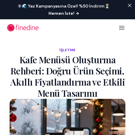
İçeriğe geç
☀️🌊 Yaz Kampanyasına Özel! %50 İndirim⏳
Hemen İste!
→
Open 
İŞLETME
Kafe Menüsü Oluşturma
Rehberi: Doğru Ürün Seçimi,
Akıllı Fiyatlandırma ve Etkili
Menü Tasarımı